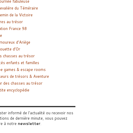
ournée fabuleuse
evalière du Téméraire
emin de la Victoire
res au trésor
tion France 98
e
moureux d’Ariège
ouette d’Or
s chasses au trésor
tés enfants et familles
pe games & escape rooms
eurs de trésors & Aventure
r des chasses au trésor
tite encyclopédie
ster informé de l'actualité ou recevoir nos
tions de dernière minute, vous pouvez
re à notre
newsletter
.