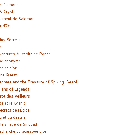
e Diamond
& Crystal
gement de Salomon
ir d’Or
ns Secrets
m
ventures du capitaine Ronan
se anonyme
re et d’or
ne Quest
enhare and the Treasure of Spiking-Beard
ians of Legends
rot des Veilleurs
de et le Granit
ecrets de l’Égide
cret du destrier
le sillage de Sindbad
recherche du scarabée d’or