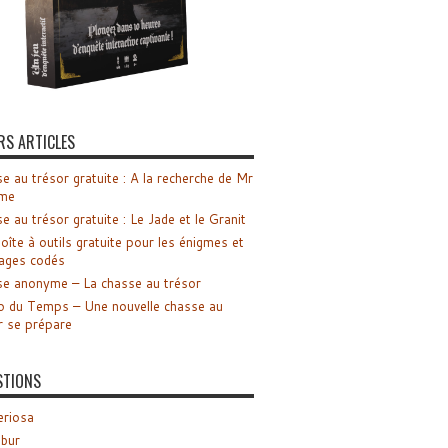
RS ARTICLES
e au trésor gratuite : A la recherche de Mr
me
e au trésor gratuite : Le Jade et le Granit
oîte à outils gratuite pour les énigmes et
ages codés
e anonyme – La chasse au trésor
o du Temps – Une nouvelle chasse au
r se prépare
STIONS
riosa
ibur