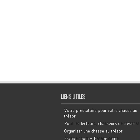
LIENS UTILES
Votre prestataire pour votre chasse au
trésor
Pour les lecteurs, chasseurs de trésorsr
Organiser une chasse au trésor
Escape room - Escape game