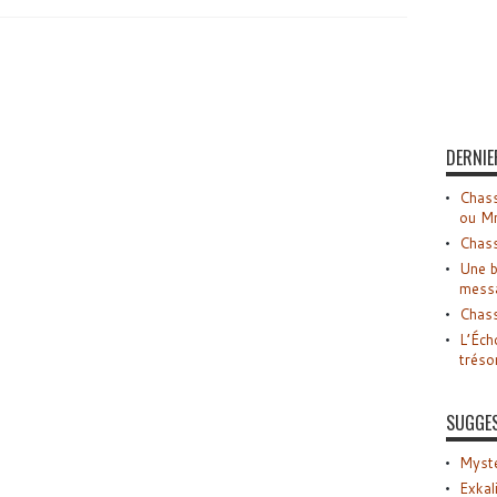
DERNIE
Chass
ou M
Chass
Une b
mess
Chass
L’Éch
tréso
SUGGE
Myste
Exkal