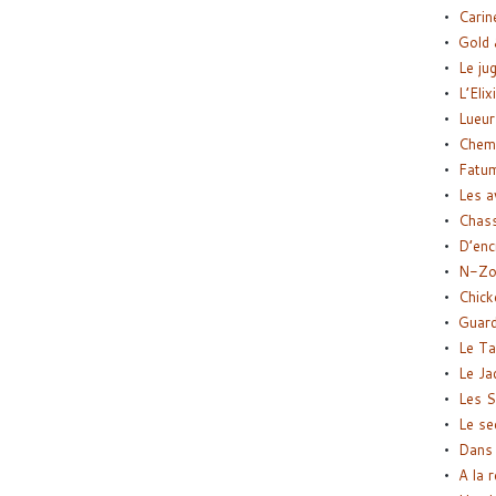
Carin
Gold 
Le ju
L’Elix
Lueur
Chemi
Fatu
Les a
Chas
D’enc
N-Zo
Chick
Guard
Le Ta
Le Ja
Les S
Le se
Dans 
A la 