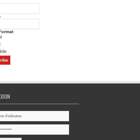
o
Format
l
t
ile
EXION