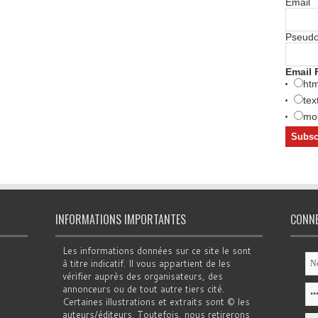
Email
Pseud
Email 
htm
tex
mob
INFORMATIONS IMPORTANTES
CONN
Les informations données sur ce site le sont
à titre indicatif. Il vous appartient de les
vérifier auprès des organisateurs, des
annonceurs ou de tout autre tiers cité.
Certaines illustrations et extraits sont © les
auteurs/éditeurs. Toutefois, nous retirerons