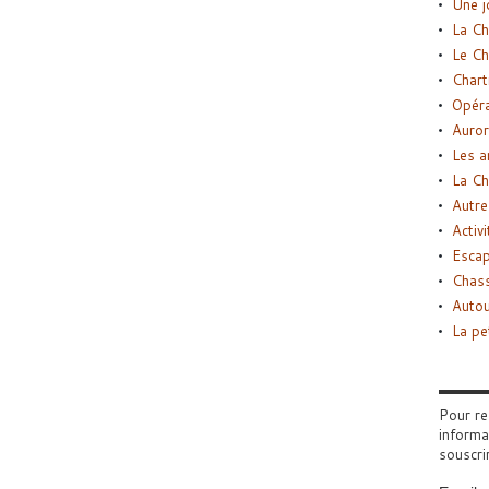
Une j
La Ch
Le Ch
Chart
Opéra
Auror
Les a
La Ch
Autre
Activi
Esca
Chass
Autou
La pe
Pour re
informa
souscri