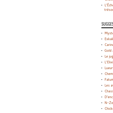
L’Éch
tréso
SUGGE
Myste
Exkal
Carin
Gold 
Le ju
L’Elix
Lueur
Chemi
Fatu
Les a
Chas
D’enc
N-Zo
Chick