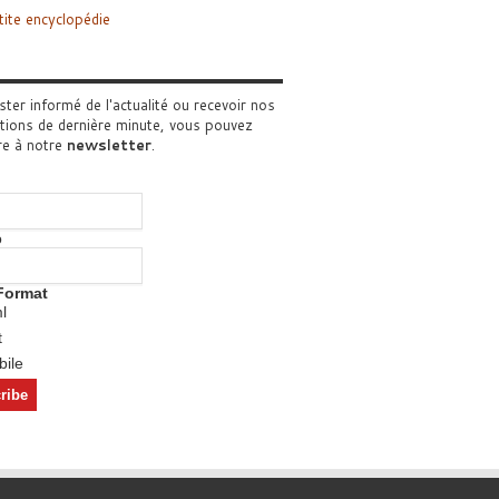
tite encyclopédie
ster informé de l'actualité ou recevoir nos
tions de dernière minute, vous pouvez
re à notre
newsletter
.
o
Format
l
t
ile