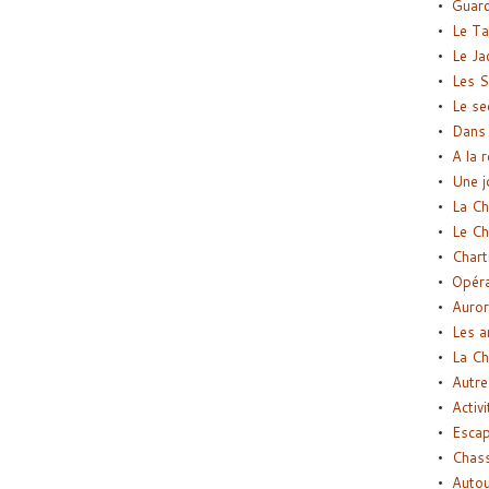
Guard
Le Ta
Le Ja
Les S
Le se
Dans 
A la 
Une j
La Ch
Le Ch
Chart
Opéra
Auror
Les a
La Ch
Autre
Activi
Esca
Chass
Autou