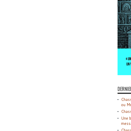
DERNIE
Chass
ou M
Chass
Une b
mess
Chass