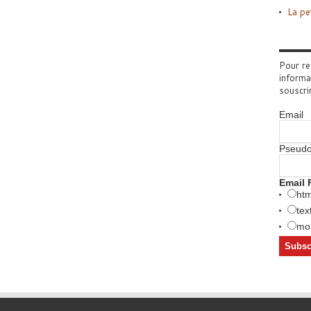
La pe
Pour re
informa
souscri
Email
Pseud
Email 
htm
tex
mob