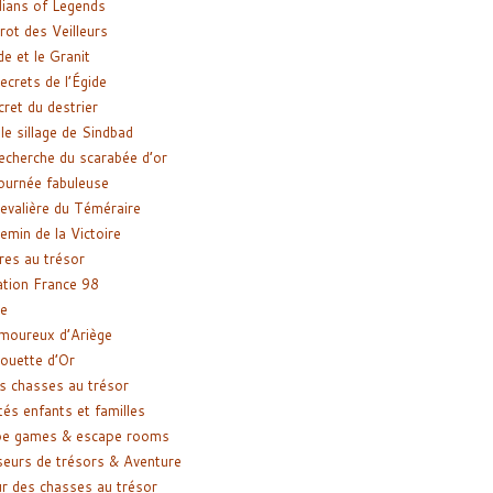
ians of Legends
rot des Veilleurs
de et le Granit
ecrets de l’Égide
cret du destrier
le sillage de Sindbad
recherche du scarabée d’or
ournée fabuleuse
evalière du Téméraire
emin de la Victoire
res au trésor
tion France 98
e
moureux d’Ariège
ouette d’Or
s chasses au trésor
tés enfants et familles
pe games & escape rooms
eurs de trésors & Aventure
r des chasses au trésor