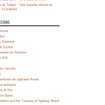
o du Temps – Une nouvelle chasse au
r se prépare
STIONS
riosa
ibur
e Diamond
& Crystal
gement de Salomon
ir d’Or
ns Secrets
m
ventures du capitaine Ronan
se anonyme
re et d’or
ne Quest
enhare and the Treasure of Spiking-Beard