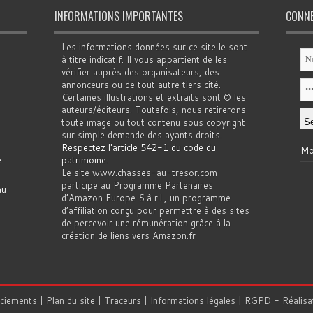
INFORMATIONS IMPORTANTES
CONN
Les informations données sur ce site le sont
à titre indicatif. Il vous appartient de les
vérifier auprès des organisateurs, des
annonceurs ou de tout autre tiers cité.
Certaines illustrations et extraits sont © les
auteurs/éditeurs. Toutefois, nous retirerons
toute image ou tout contenu sous copyright
sur simple demande des ayants droits.
Respectez l'article 542-1 du code du
Mo
e
patrimoine
.
Le site www.chasses-au-tresor.com
participe au Programme Partenaires
au
d’Amazon Europe S.à r.l., un programme
d’affiliation conçu pour permettre à des sites
de percevoir une rémunération grâce à la
création de liens vers Amazon.fr
rciements
|
Plan du site
|
Traceurs
|
Informations légales
|
RGPD
- Réalisa