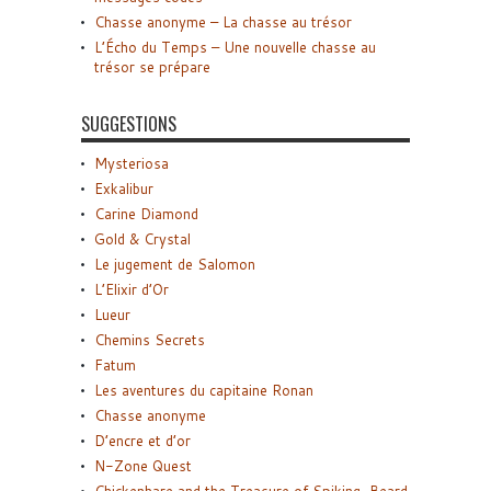
Chasse anonyme – La chasse au trésor
L’Écho du Temps – Une nouvelle chasse au
trésor se prépare
SUGGESTIONS
Mysteriosa
Exkalibur
Carine Diamond
Gold & Crystal
Le jugement de Salomon
L’Elixir d’Or
Lueur
Chemins Secrets
Fatum
Les aventures du capitaine Ronan
Chasse anonyme
D’encre et d’or
N-Zone Quest
Chickenhare and the Treasure of Spiking-Beard