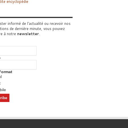
tite encyclopédie
ster informé de l'actualité ou recevoir nos
tions de dernière minute, vous pouvez
re à notre
newsletter
.
o
Format
l
t
ile