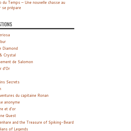
o du Temps – Une nouvelle chasse au
r se prépare
STIONS
riosa
ibur
e Diamond
& Crystal
gement de Salomon
ir d’Or
ns Secrets
m
ventures du capitaine Ronan
se anonyme
re et d’or
ne Quest
enhare and the Treasure of Spiking-Beard
ians of Legends