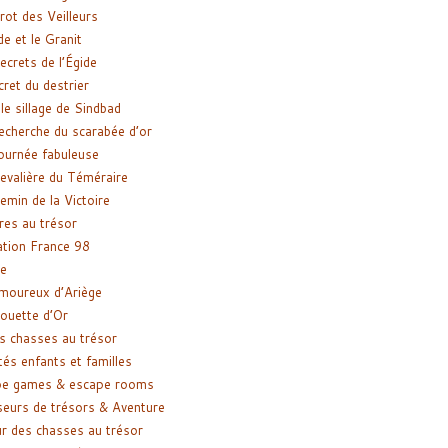
rot des Veilleurs
de et le Granit
ecrets de l’Égide
cret du destrier
le sillage de Sindbad
recherche du scarabée d’or
ournée fabuleuse
evalière du Téméraire
emin de la Victoire
res au trésor
tion France 98
e
moureux d’Ariège
ouette d’Or
s chasses au trésor
tés enfants et familles
pe games & escape rooms
eurs de trésors & Aventure
r des chasses au trésor