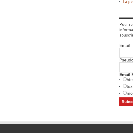
La pe
Pour re
informa
souscri
Email
Pseud
Email 
htm
tex
mob