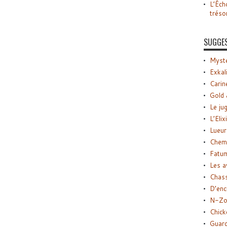
L’Éch
tréso
SUGGE
Myste
Exkal
Carin
Gold 
Le ju
L’Elix
Lueur
Chemi
Fatu
Les a
Chas
D’enc
N-Zo
Chick
Guard