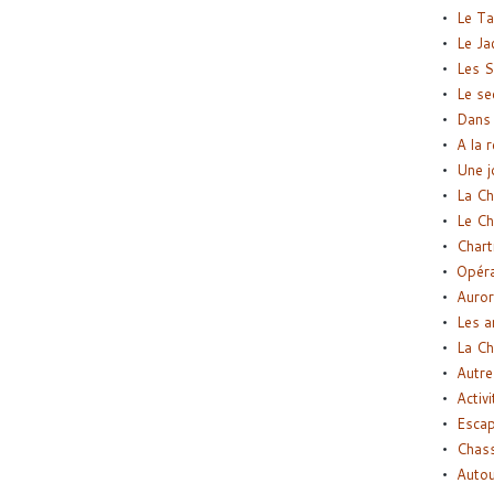
Le Ta
Le Ja
Les S
Le se
Dans 
A la 
Une j
La Ch
Le Ch
Chart
Opéra
Auror
Les a
La Ch
Autre
Activi
Esca
Chass
Autou