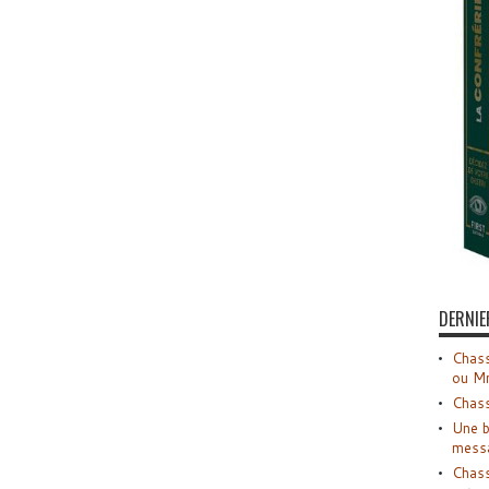
DERNIE
Chass
ou M
Chass
Une b
mess
Chass