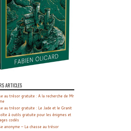
RS ARTICLES
e au trésor gratuite : A la recherche de Mr
me
e au trésor gratuite : Le Jade et le Granit
oîte à outils gratuite pour les énigmes et
ages codés
e anonyme – La chasse au trésor