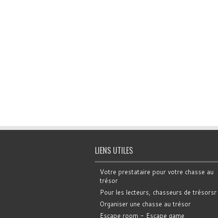
LIENS UTILES
Votre prestataire pour votre chasse au
trésor
Pour les lecteurs, chasseurs de trésorsr
Organiser une chasse au trésor
Escape room - Escape game