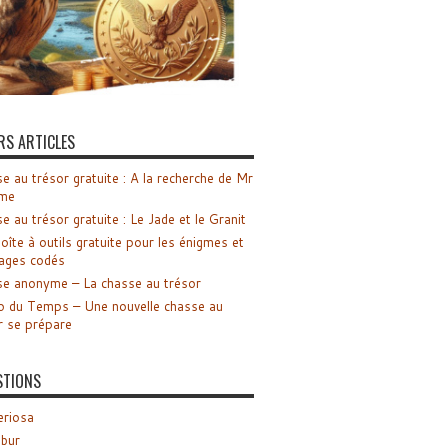
RS ARTICLES
e au trésor gratuite : A la recherche de Mr
me
e au trésor gratuite : Le Jade et le Granit
oîte à outils gratuite pour les énigmes et
ages codés
e anonyme – La chasse au trésor
o du Temps – Une nouvelle chasse au
r se prépare
STIONS
riosa
ibur