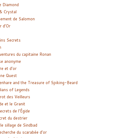
e Diamond
& Crystal
gement de Salomon
ir d’Or
ns Secrets
m
ventures du capitaine Ronan
se anonyme
re et d’or
ne Quest
enhare and the Treasure of Spiking-Beard
ians of Legends
rot des Veilleurs
de et le Granit
ecrets de l’Égide
cret du destrier
le sillage de Sindbad
recherche du scarabée d’or