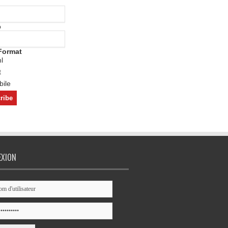
o
Format
l
t
ile
EXION