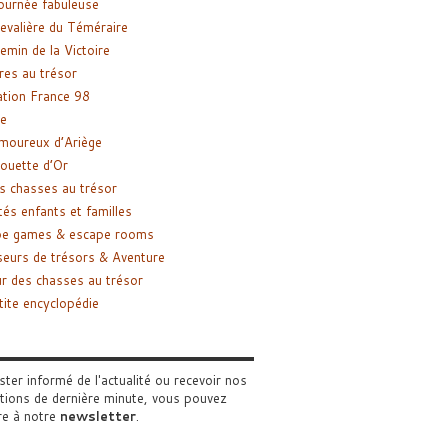
ournée fabuleuse
evalière du Téméraire
emin de la Victoire
res au trésor
tion France 98
e
moureux d’Ariège
ouette d’Or
s chasses au trésor
tés enfants et familles
pe games & escape rooms
eurs de trésors & Aventure
r des chasses au trésor
tite encyclopédie
ster informé de l'actualité ou recevoir nos
tions de dernière minute, vous pouvez
re à notre
newsletter
.