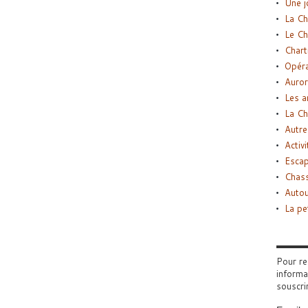
Une j
La Ch
Le Ch
Chart
Opéra
Auror
Les a
La Ch
Autre
Activi
Esca
Chass
Autou
La pe
Pour re
informa
souscri