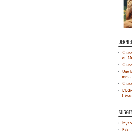
DERNIE
Chass
ou M
Chass
Une b
mess
Chass
L’Éch
tréso
SUGGE
Myste
Exkal