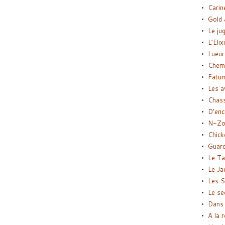
Carin
Gold 
Le ju
L’Elix
Lueur
Chemi
Fatu
Les a
Chas
D’enc
N-Zo
Chick
Guard
Le Ta
Le Ja
Les S
Le se
Dans 
A la 