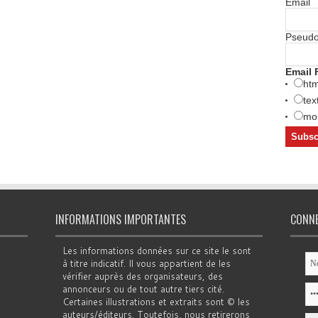
Email
Pseud
Email 
htm
tex
mob
INFORMATIONS IMPORTANTES
CONN
Les informations données sur ce site le sont
à titre indicatif. Il vous appartient de les
vérifier auprès des organisateurs, des
annonceurs ou de tout autre tiers cité.
Certaines illustrations et extraits sont © les
auteurs/éditeurs. Toutefois, nous retirerons