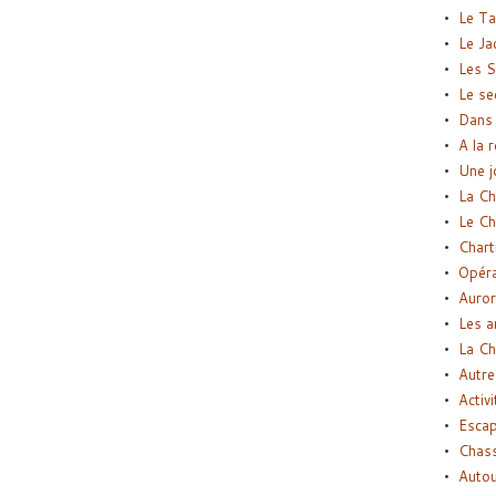
Le Ta
Le Ja
Les S
Le se
Dans 
A la 
Une j
La Ch
Le Ch
Chart
Opéra
Auror
Les a
La Ch
Autre
Activi
Esca
Chass
Autou