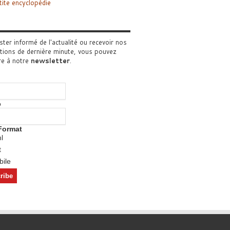
tite encyclopédie
ster informé de l'actualité ou recevoir nos
tions de dernière minute, vous pouvez
re à notre
newsletter
.
o
Format
l
t
ile