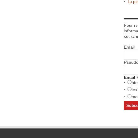
La pe
Pour re
informa
souscri
Email
Pseud
Email 
htm
tex
mob