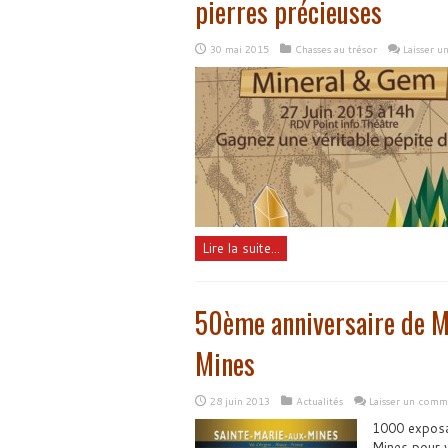
pierres précieuses
30 mai 2015
Chasses au trésor
Laisser 
Lire la suite...
50ème anniversaire de M
Mines
28 juin 2013
Actualités
Laisser un comm
1000 exposa
Mines pour v