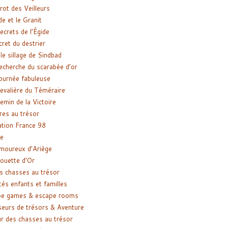
rot des Veilleurs
de et le Granit
ecrets de l’Égide
cret du destrier
le sillage de Sindbad
recherche du scarabée d’or
ournée fabuleuse
evalière du Téméraire
emin de la Victoire
res au trésor
tion France 98
e
moureux d’Ariège
ouette d’Or
s chasses au trésor
tés enfants et familles
pe games & escape rooms
eurs de trésors & Aventure
r des chasses au trésor