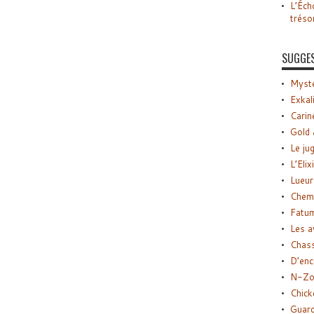
L’Éch
tréso
SUGGE
Myste
Exkal
Carin
Gold 
Le ju
L’Elix
Lueur
Chemi
Fatu
Les a
Chas
D’enc
N-Zo
Chick
Guard