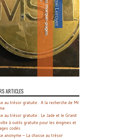
RS ARTICLES
e au trésor gratuite : A la recherche de Mr
me
e au trésor gratuite : Le Jade et le Granit
oîte à outils gratuite pour les énigmes et
ages codés
e anonyme – La chasse au trésor