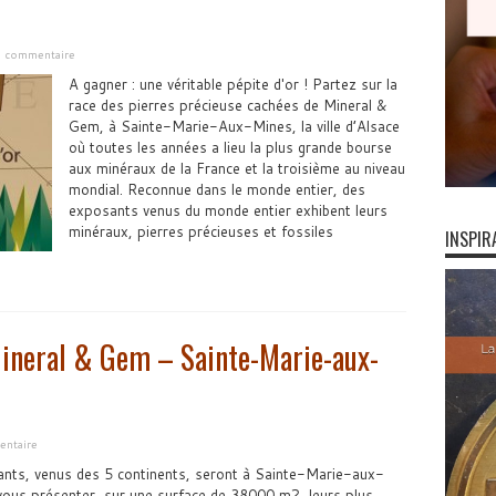
un commentaire
A gagner : une véritable pépite d'or ! Partez sur la
race des pierres précieuse cachées de Mineral &
Gem, à Sainte-Marie-Aux-Mines, la ville d’Alsace
où toutes les années a lieu la plus grande bourse
aux minéraux de la France et la troisième au niveau
mondial. Reconnue dans le monde entier, des
exposants venus du monde entier exhibent leurs
minéraux, pierres précieuses et fossiles
INSPIR
ineral & Gem – Sainte-Marie-aux-
entaire
nts, venus des 5 continents, seront à Sainte-Marie-aux-
ous présenter, sur une surface de 38000 m2, leurs plus