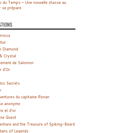
o du Temps – Une nouvelle chasse au
r se prépare
STIONS
riosa
ibur
e Diamond
& Crystal
gement de Salomon
ir d’Or
ns Secrets
m
ventures du capitaine Ronan
se anonyme
re et d’or
ne Quest
enhare and the Treasure of Spiking-Beard
ians of Legends