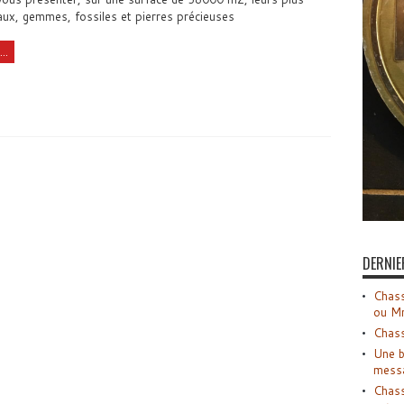
ux, gemmes, fossiles et pierres précieuses
..
DERNIE
Chass
ou M
Chass
Une b
mess
Chass