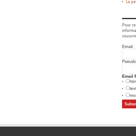
La pe
Pour re
informa
souscri
Email
Pseud
Email 
htm
tex
mob