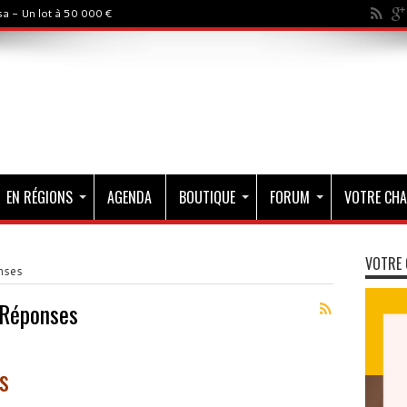
a - Un lot à 50 000 €
EN RÉGIONS
AGENDA
BOUTIQUE
FORUM
VOTRE CHA
VOTRE 
nses
 Réponses
s