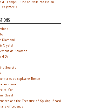
o du Temps – Une nouvelle chasse au
r se prépare
STIONS
riosa
ibur
e Diamond
& Crystal
gement de Salomon
ir d’Or
ns Secrets
m
ventures du capitaine Ronan
se anonyme
re et d’or
ne Quest
enhare and the Treasure of Spiking-Beard
ians of Legends