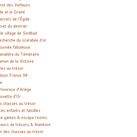
rot des Veilleurs
de et le Granit
ecrets de l’Égide
cret du destrier
le sillage de Sindbad
recherche du scarabée d’or
ournée fabuleuse
evalière du Téméraire
emin de la Victoire
res au trésor
tion France 98
e
moureux d’Ariège
ouette d’Or
s chasses au trésor
tés enfants et familles
pe games & escape rooms
eurs de trésors & Aventure
r des chasses au trésor