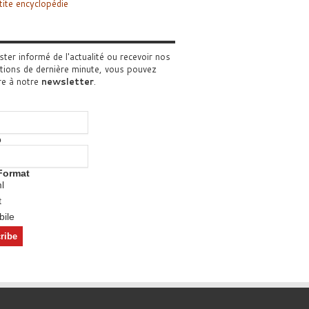
tite encyclopédie
ster informé de l'actualité ou recevoir nos
tions de dernière minute, vous pouvez
re à notre
newsletter
.
o
Format
l
t
ile