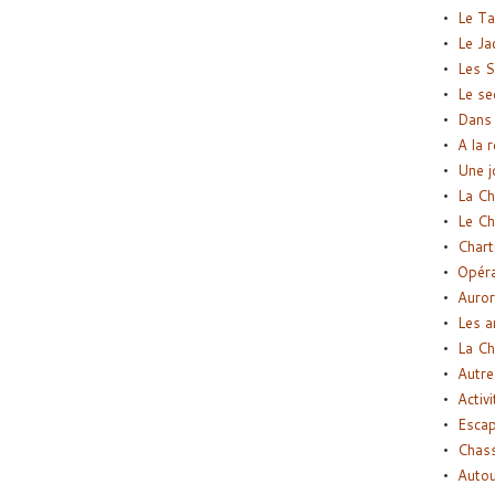
Le Ta
Le Ja
Les S
Le se
Dans 
A la 
Une j
La Ch
Le Ch
Chart
Opéra
Auror
Les a
La Ch
Autre
Activi
Esca
Chass
Autou