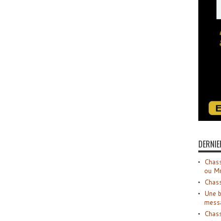
DERNIE
Chass
ou M
Chass
Une b
mess
Chass