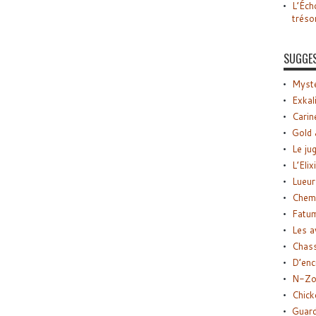
L’Éch
tréso
SUGGE
Myste
Exkal
Carin
Gold 
Le ju
L’Elix
Lueur
Chemi
Fatu
Les a
Chas
D’enc
N-Zo
Chick
Guard