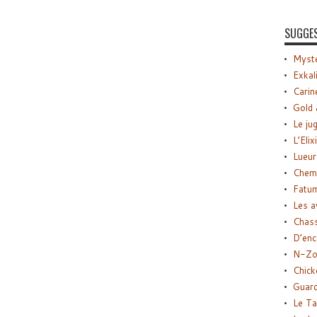
SUGGE
Myste
Exkal
Carin
Gold 
Le ju
L’Elix
Lueur
Chemi
Fatu
Les a
Chas
D’enc
N-Zo
Chick
Guard
Le Ta