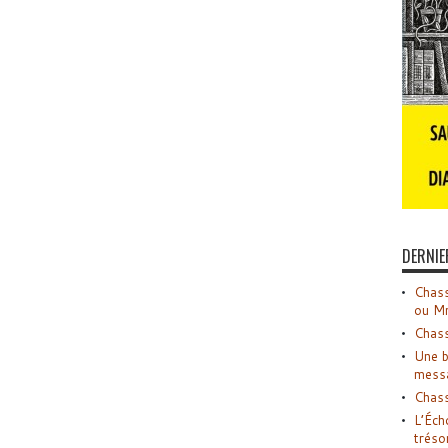
DERNIE
Chass
ou M
Chass
Une b
mess
Chass
L’Éch
tréso