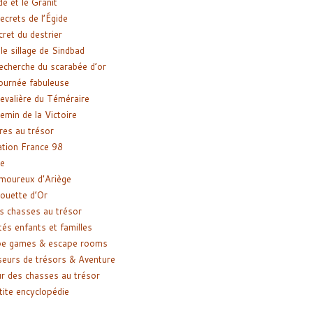
de et le Granit
ecrets de l’Égide
cret du destrier
le sillage de Sindbad
recherche du scarabée d’or
ournée fabuleuse
evalière du Téméraire
emin de la Victoire
res au trésor
tion France 98
e
moureux d’Ariège
ouette d’Or
s chasses au trésor
tés enfants et familles
pe games & escape rooms
eurs de trésors & Aventure
r des chasses au trésor
tite encyclopédie