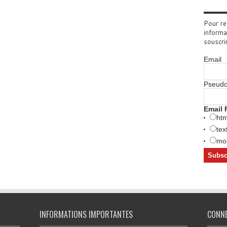
Pour re
informa
souscri
Email
Pseud
Email 
htm
tex
mob
INFORMATIONS IMPORTANTES
CONN