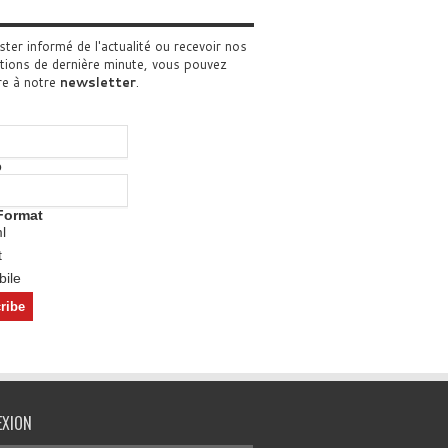
ster informé de l'actualité ou recevoir nos
tions de dernière minute, vous pouvez
re à notre
newsletter
.
o
Format
l
t
ile
EXION