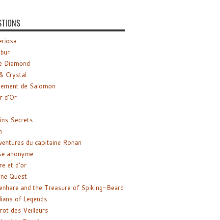
STIONS
riosa
ibur
e Diamond
& Crystal
gement de Salomon
ir d’Or
ns Secrets
m
ventures du capitaine Ronan
se anonyme
re et d’or
ne Quest
enhare and the Treasure of Spiking-Beard
ians of Legends
rot des Veilleurs