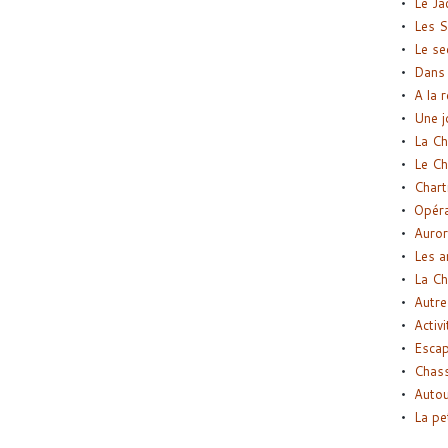
Le Ja
Les S
Le se
Dans 
A la 
Une j
La Ch
Le Ch
Chart
Opéra
Auror
Les a
La Ch
Autre
Activi
Esca
Chass
Autou
La pe