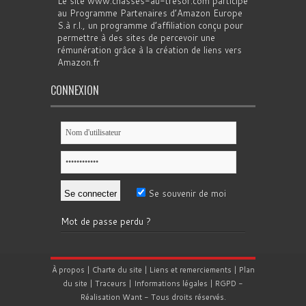
Le site www.chasses-au-tresor.com participe
au Programme Partenaires d’Amazon Europe
S.à r.l., un programme d’affiliation conçu pour
permettre à des sites de percevoir une
rémunération grâce à la création de liens vers
Amazon.fr
CONNEXION
Se souvenir de moi
Mot de passe perdu ?
À propos
|
Charte du site
|
Liens et remerciements
|
Plan
du site
|
Traceurs
|
Informations légales
|
RGPD
-
Réalisation
Want
- Tous droits réservés.