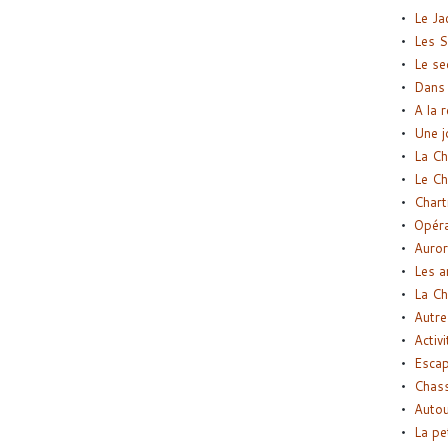
Le Ja
Les S
Le se
Dans 
A la 
Une j
La Ch
Le Ch
Chart
Opéra
Auror
Les a
La Ch
Autre
Activi
Esca
Chass
Autou
La pe