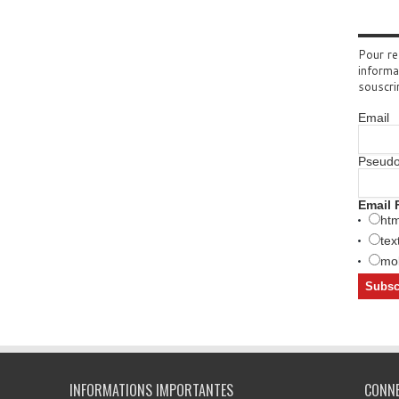
Pour re
informa
souscri
Email
Pseud
Email 
htm
tex
mob
INFORMATIONS IMPORTANTES
CONN