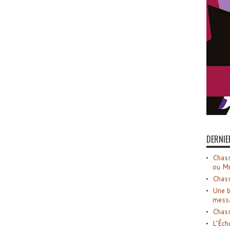
DERNIE
Chass
ou M
Chass
Une b
mess
Chass
L’Éch