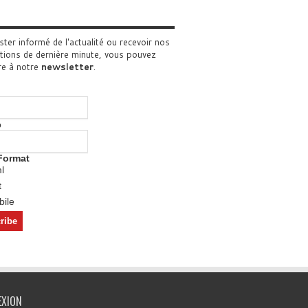
ster informé de l'actualité ou recevoir nos
tions de dernière minute, vous pouvez
re à notre
newsletter
.
o
Format
l
t
ile
EXION