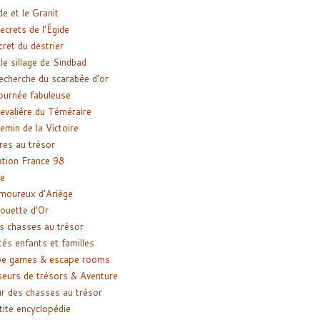
de et le Granit
ecrets de l’Égide
cret du destrier
le sillage de Sindbad
recherche du scarabée d’or
ournée fabuleuse
evalière du Téméraire
emin de la Victoire
res au trésor
tion France 98
e
moureux d’Ariège
ouette d’Or
s chasses au trésor
tés enfants et familles
pe games & escape rooms
eurs de trésors & Aventure
r des chasses au trésor
tite encyclopédie