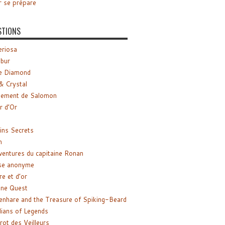
r se prépare
STIONS
riosa
ibur
e Diamond
& Crystal
gement de Salomon
ir d’Or
ns Secrets
m
ventures du capitaine Ronan
se anonyme
re et d’or
ne Quest
enhare and the Treasure of Spiking-Beard
ians of Legends
rot des Veilleurs