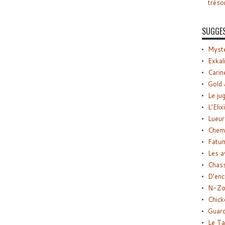
tréso
SUGGE
Myste
Exkal
Carin
Gold 
Le ju
L’Elix
Lueur
Chemi
Fatu
Les a
Chas
D’enc
N-Zo
Chick
Guard
Le Ta