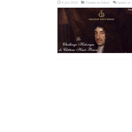
4 juin 2013
Chasses au trésor
Laisser u