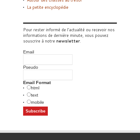
Autour des chasses au trésor
La petite encyclopédie
Pour rester informé de l'actualité ou recevoir nos
informations de dernière minute, vous pouvez
souscrire à notre
newsletter
.
Email
Pseudo
Email Format
html
text
mobile