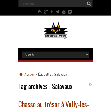
Accueil
»
Étiquette :
Salavaux
Tag archives :
Salavaux
Chasse au trésor à Vully-les-