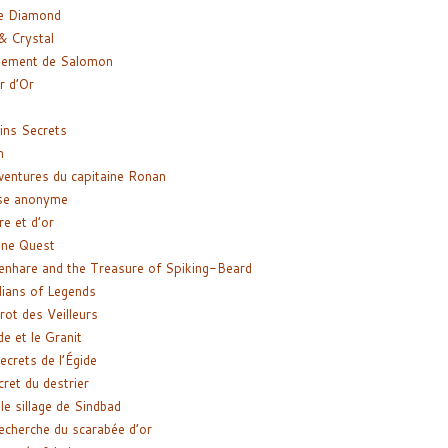
e Diamond
& Crystal
gement de Salomon
ir d’Or
ns Secrets
m
ventures du capitaine Ronan
se anonyme
re et d’or
ne Quest
enhare and the Treasure of Spiking-Beard
ians of Legends
rot des Veilleurs
de et le Granit
ecrets de l’Égide
cret du destrier
le sillage de Sindbad
recherche du scarabée d’or