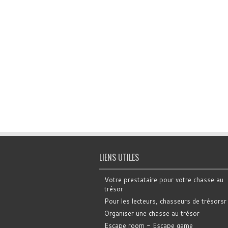
LIENS UTILES
Votre prestataire pour votre chasse au
trésor
Pour les lecteurs, chasseurs de trésorsr
Organiser une chasse au trésor
Escape room - Escape game