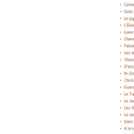
Carin
Gold 
Le ju
L’Elix
Lueur
Chemi
Fatu
Les a
Chas
D’enc
N-Zo
Chick
Guard
Le Ta
Le Ja
Les S
Le se
Dans 
A la 