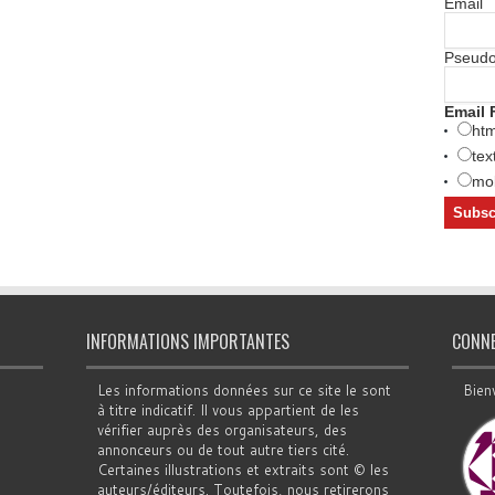
Email
Pseud
Email 
htm
tex
mob
INFORMATIONS IMPORTANTES
CONN
Les informations données sur ce site le sont
Bien
à titre indicatif. Il vous appartient de les
vérifier auprès des organisateurs, des
annonceurs ou de tout autre tiers cité.
Certaines illustrations et extraits sont © les
auteurs/éditeurs. Toutefois, nous retirerons