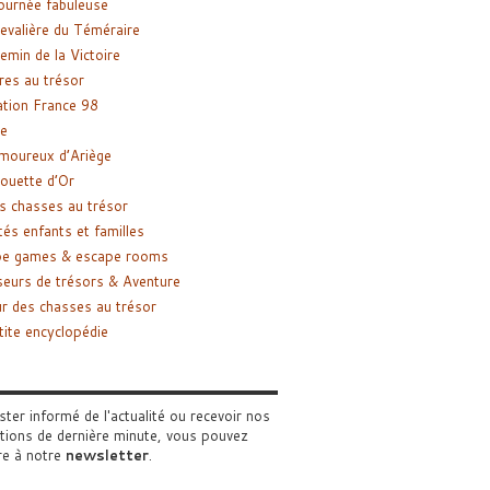
ournée fabuleuse
evalière du Téméraire
emin de la Victoire
res au trésor
tion France 98
e
moureux d’Ariège
ouette d’Or
s chasses au trésor
tés enfants et familles
pe games & escape rooms
eurs de trésors & Aventure
r des chasses au trésor
tite encyclopédie
ster informé de l'actualité ou recevoir nos
tions de dernière minute, vous pouvez
re à notre
newsletter
.