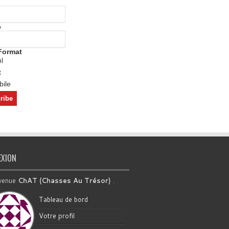
o
Format
l
t
ile
EXION
venue
ChAT (Chasses Au Trésor)
.
Tableau de bord
Votre profil