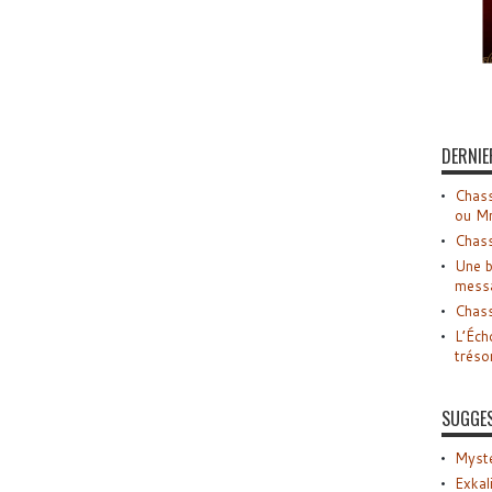
DERNIE
Chass
ou M
Chass
Une b
mess
Chass
L’Éch
tréso
SUGGE
Myste
Exkal