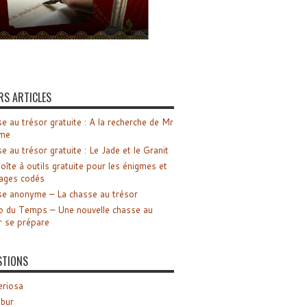
RS ARTICLES
e au trésor gratuite : A la recherche de Mr
me
e au trésor gratuite : Le Jade et le Granit
oîte à outils gratuite pour les énigmes et
ages codés
e anonyme – La chasse au trésor
o du Temps – Une nouvelle chasse au
r se prépare
STIONS
riosa
ibur