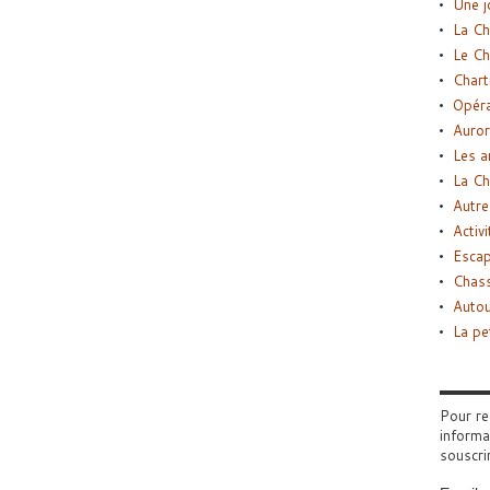
Une j
La Ch
Le Ch
Chart
Opéra
Auror
Les a
La Ch
Autre
Activi
Esca
Chass
Autou
La pe
Pour re
informa
souscri