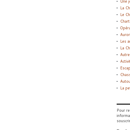
Une j
La Ch
Le Ch
Chart
Opéra
Auror
Les a
La Ch
Autre
Activi
Esca
Chass
Autou
La pe
Pour re
informa
souscri