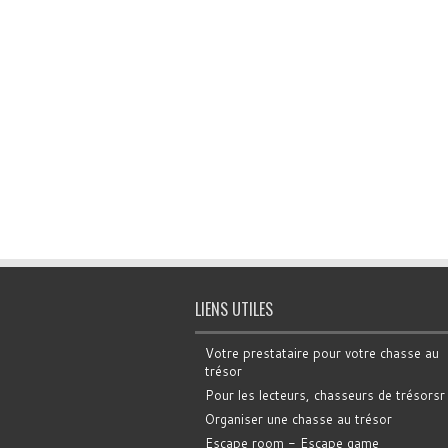
LIENS UTILES
Votre prestataire pour votre chasse au
trésor
Pour les lecteurs, chasseurs de trésorsr
Organiser une chasse au trésor
Escape room - Escape game