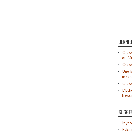
DERNIE
Chass
ou M
Chass
Une b
mess
Chass
L’Éch
tréso
SUGGE
Myste
Exkal