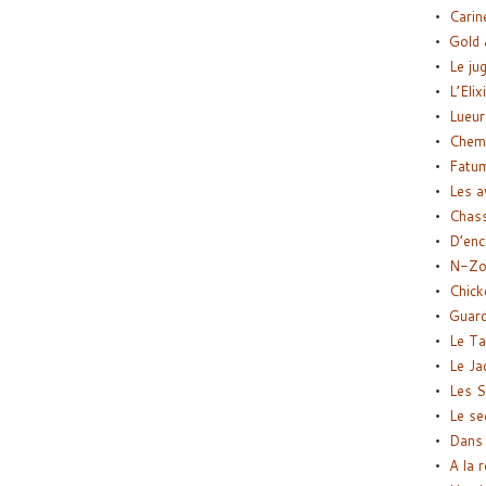
Carin
Gold 
Le ju
L’Elix
Lueur
Chemi
Fatu
Les a
Chas
D’enc
N-Zo
Chick
Guard
Le Ta
Le Ja
Les S
Le se
Dans 
A la 