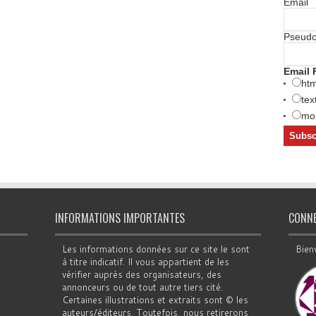
Email
Pseud
Email 
htm
tex
mob
INFORMATIONS IMPORTANTES
CONN
Les informations données sur ce site le sont
Bien
à titre indicatif. Il vous appartient de les
vérifier auprès des organisateurs, des
annonceurs ou de tout autre tiers cité.
Certaines illustrations et extraits sont © les
auteurs/éditeurs. Toutefois, nous retirerons