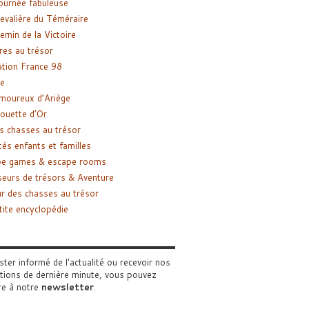
ournée fabuleuse
evalière du Téméraire
emin de la Victoire
res au trésor
tion France 98
e
moureux d’Ariège
ouette d’Or
s chasses au trésor
tés enfants et familles
pe games & escape rooms
eurs de trésors & Aventure
r des chasses au trésor
tite encyclopédie
ster informé de l'actualité ou recevoir nos
tions de dernière minute, vous pouvez
re à notre
newsletter
.