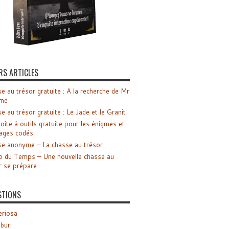
RS ARTICLES
e au trésor gratuite : A la recherche de Mr
me
e au trésor gratuite : Le Jade et le Granit
oîte à outils gratuite pour les énigmes et
ages codés
e anonyme – La chasse au trésor
o du Temps – Une nouvelle chasse au
r se prépare
STIONS
riosa
ibur