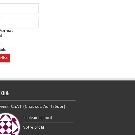
o
Format
l
t
ile
EXION
venue
ChAT (Chasses Au Trésor)
.
Tableau de bord
Votre profil