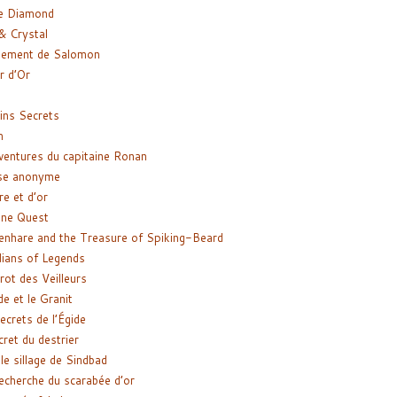
e Diamond
& Crystal
gement de Salomon
ir d’Or
ns Secrets
m
ventures du capitaine Ronan
se anonyme
re et d’or
ne Quest
enhare and the Treasure of Spiking-Beard
ians of Legends
rot des Veilleurs
de et le Granit
ecrets de l’Égide
cret du destrier
le sillage de Sindbad
recherche du scarabée d’or