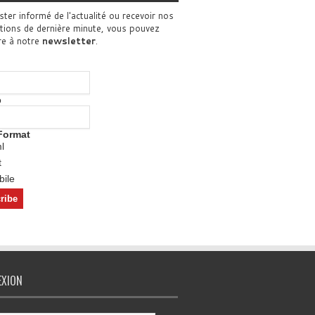
ster informé de l'actualité ou recevoir nos
tions de dernière minute, vous pouvez
re à notre
newsletter
.
o
Format
l
t
ile
EXION