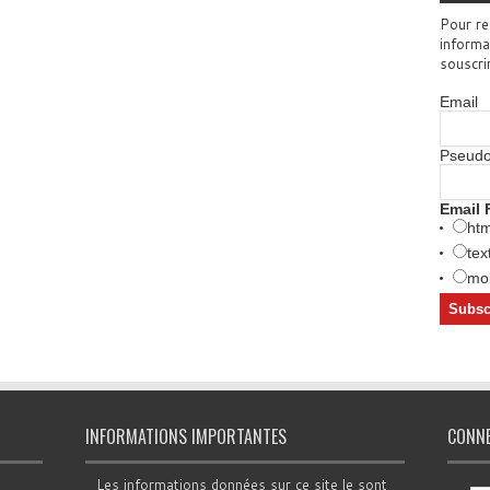
Pour re
informa
souscri
Email
Pseud
Email 
htm
tex
mob
INFORMATIONS IMPORTANTES
CONN
Les informations données sur ce site le sont