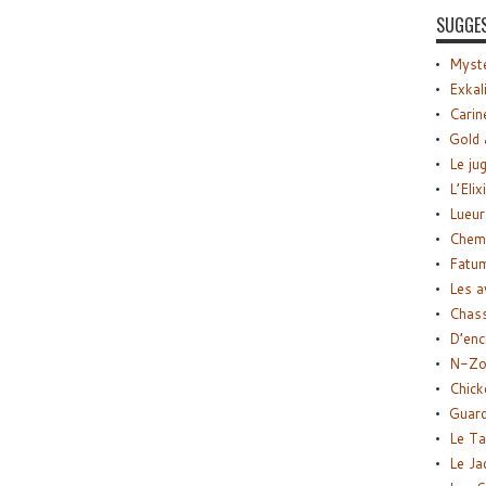
SUGGE
Myste
Exkal
Carin
Gold 
Le ju
L’Elix
Lueur
Chemi
Fatu
Les a
Chas
D’enc
N-Zo
Chick
Guard
Le Ta
Le Ja