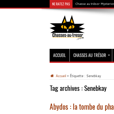
NE RATEZ PAS
Chasse au trésor Mysterios
ACCUEIL
CHASSES AU TRÉSOR
Accueil
»
Étiquette :
Senebkay
Tag archives :
Senebkay
Abydos : la tombe du ph