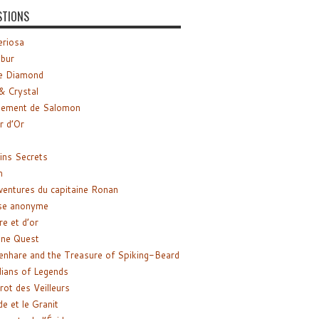
STIONS
riosa
ibur
e Diamond
& Crystal
gement de Salomon
ir d’Or
ns Secrets
m
ventures du capitaine Ronan
se anonyme
re et d’or
ne Quest
enhare and the Treasure of Spiking-Beard
ians of Legends
rot des Veilleurs
de et le Granit