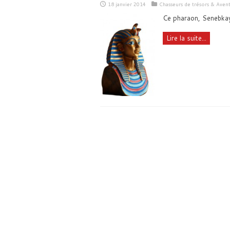
18 janvier 2014
Chasseurs de trésors & Aven
Ce pharaon, Senebkay,
Lire la suite...