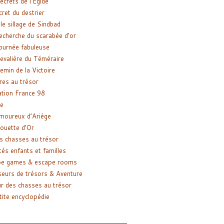
ecrets de l’Égide
cret du destrier
le sillage de Sindbad
recherche du scarabée d’or
ournée fabuleuse
evalière du Téméraire
emin de la Victoire
res au trésor
tion France 98
e
moureux d’Ariège
ouette d’Or
s chasses au trésor
tés enfants et familles
pe games & escape rooms
eurs de trésors & Aventure
r des chasses au trésor
tite encyclopédie