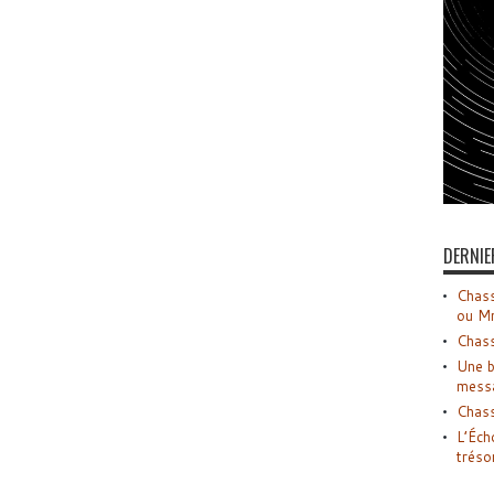
DERNIE
Chass
ou M
Chass
Une b
mess
Chass
L’Éch
tréso