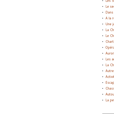
Les S
Le se
Dans 
A la 
Une j
La Ch
Le Ch
Chart
Opéra
Auror
Les a
La Ch
Autre
Activi
Esca
Chass
Autou
La pe