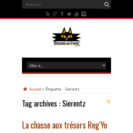
Accueil
»
Étiquette :
Sierentz
Tag archives :
Sierentz
La chasse aux trésors Reg’Yo