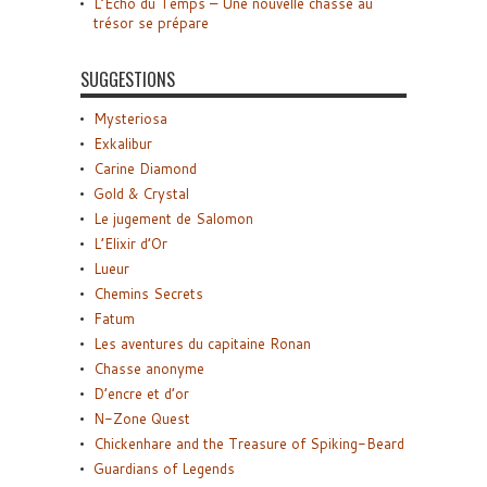
L’Écho du Temps – Une nouvelle chasse au
trésor se prépare
SUGGESTIONS
Mysteriosa
Exkalibur
Carine Diamond
Gold & Crystal
Le jugement de Salomon
L’Elixir d’Or
Lueur
Chemins Secrets
Fatum
Les aventures du capitaine Ronan
Chasse anonyme
D’encre et d’or
N-Zone Quest
Chickenhare and the Treasure of Spiking-Beard
Guardians of Legends