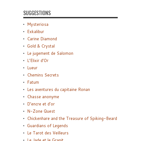
SUGGESTIONS
Mysteriosa
Exkalibur
Carine Diamond
Gold & Crystal
Le jugement de Salomon
L’Elixir d’Or
Lueur
Chemins Secrets
Fatum
Les aventures du capitaine Ronan
Chasse anonyme
D’encre et d’or
N-Zone Quest
Chickenhare and the Treasure of Spiking-Beard
Guardians of Legends
Le Tarot des Veilleurs
Le Jade et le Granit