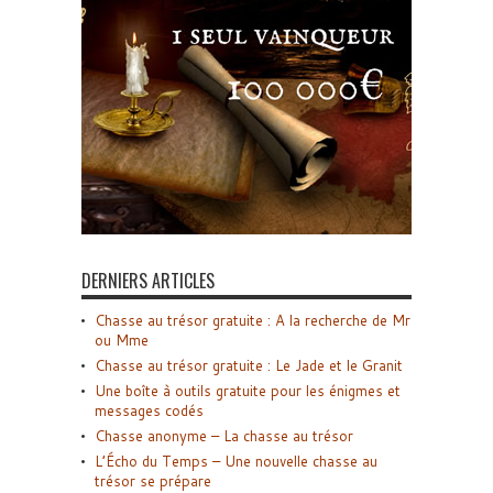
DERNIERS ARTICLES
Chasse au trésor gratuite : A la recherche de Mr
ou Mme
Chasse au trésor gratuite : Le Jade et le Granit
Une boîte à outils gratuite pour les énigmes et
messages codés
Chasse anonyme – La chasse au trésor
L’Écho du Temps – Une nouvelle chasse au
trésor se prépare