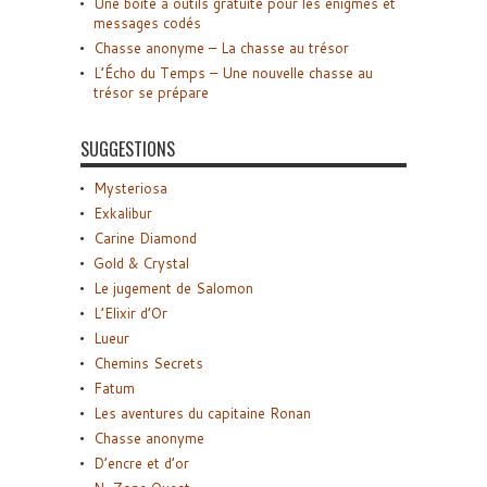
Une boîte à outils gratuite pour les énigmes et
messages codés
Chasse anonyme – La chasse au trésor
L’Écho du Temps – Une nouvelle chasse au
trésor se prépare
SUGGESTIONS
Mysteriosa
Exkalibur
Carine Diamond
Gold & Crystal
Le jugement de Salomon
L’Elixir d’Or
Lueur
Chemins Secrets
Fatum
Les aventures du capitaine Ronan
Chasse anonyme
D’encre et d’or