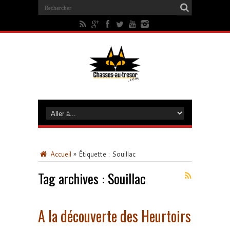
Accueil
»
Étiquette :
Souillac
Tag archives :
Souillac
A la découverte des Heurtoirs