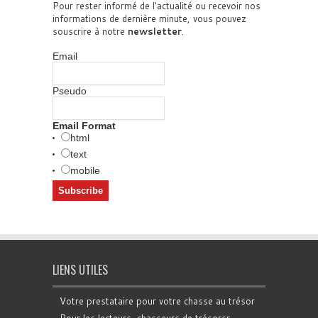
Pour rester informé de l'actualité ou recevoir nos
informations de dernière minute, vous pouvez
souscrire à notre
newsletter
.
Email
Pseudo
Email Format
html
text
mobile
LIENS UTILES
Votre prestataire pour votre chasse au trésor
Pour les lecteurs, chasseurs de trésorsr