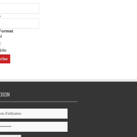
o
Format
l
t
ile
EXION