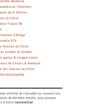
ournée fabuleuse
evalière du Téméraire
emin de la Victoire
res au trésor
tion France 98
e
moureux d’Ariège
ouette d’Or
s chasses au trésor
tés enfants et familles
pe games & escape rooms
eurs de trésors & Aventure
r des chasses au trésor
tite encyclopédie
ster informé de l'actualité ou recevoir nos
tions de dernière minute, vous pouvez
re à notre
newsletter
.