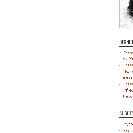
DERNIE
Chass
ou M
Chass
Une b
mess
Chass
L’Éch
tréso
SUGGE
Myste
Exkal