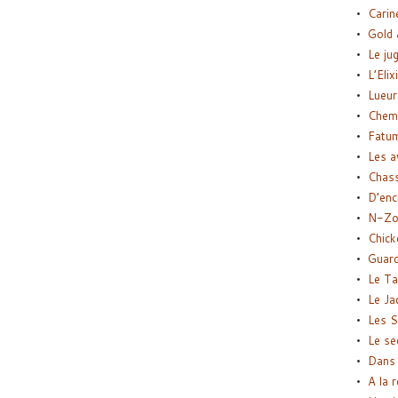
Carin
Gold 
Le ju
L’Elix
Lueur
Chemi
Fatu
Les a
Chas
D’enc
N-Zo
Chick
Guard
Le Ta
Le Ja
Les S
Le se
Dans 
A la 