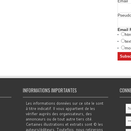
Email
Pseud
Email 
htm
tex
mob
INFORMATIONS IMPORTANTES
CONN
Les informations données sur ce site le sont
à titre indicatif. Il vous appartient de les
vérifier auprès des organisateurs, des
annonceurs ou de tout autre tiers cité.
Certaines illustrations et extraits sont © les
auteurs/éditeurs. Toutefois, nous retirerons