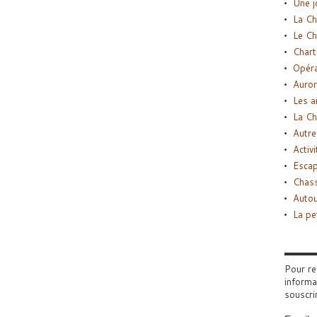
Une j
La Ch
Le Ch
Chart
Opéra
Auror
Les a
La Ch
Autre
Activi
Esca
Chass
Autou
La pe
Pour re
informa
souscri