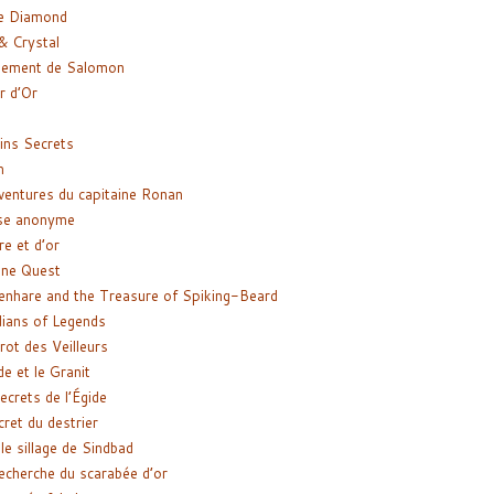
e Diamond
& Crystal
gement de Salomon
ir d’Or
ns Secrets
m
ventures du capitaine Ronan
se anonyme
re et d’or
ne Quest
enhare and the Treasure of Spiking-Beard
ians of Legends
rot des Veilleurs
de et le Granit
ecrets de l’Égide
cret du destrier
le sillage de Sindbad
recherche du scarabée d’or