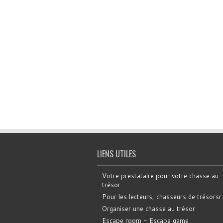
LIENS UTILES
Votre prestataire pour votre chasse au
trésor
Pour les lecteurs, chasseurs de trésorsr
Organiser une chasse au trésor
Escape room - Escape game