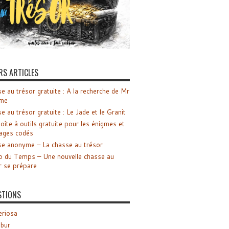
RS ARTICLES
e au trésor gratuite : A la recherche de Mr
me
e au trésor gratuite : Le Jade et le Granit
oîte à outils gratuite pour les énigmes et
ages codés
e anonyme – La chasse au trésor
o du Temps – Une nouvelle chasse au
r se prépare
STIONS
riosa
ibur