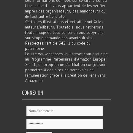
Les informations données sur ce site le sont à
titre indicatif. Il vous appartient de les vérifier
auprès des organisateurs, des annonceurs ou
de tout autre tiers cité.
Certaines illustrations et extraits sont © les
auteurs/éditeurs. Toutefois, nous retirerons
toute image ou tout contenu sous copyright
sur simple demande des ayants droits.
Respectez l'article 542-1 du code du
patrimoine
.
Le site www.chasses-au-tresor.com participe
au Programme Partenaires d’Amazon Europe
S.à r.l., un programme d’affiliation conçu pour
permettre à des sites de percevoir une
rémunération grâce à la création de liens vers
Amazon.fr
CONNEXION