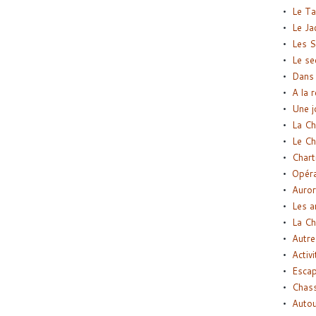
Le Ta
Le Ja
Les S
Le se
Dans 
A la 
Une j
La Ch
Le Ch
Chart
Opéra
Auror
Les a
La Ch
Autre
Activi
Esca
Chass
Autou