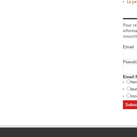
La pe
Pour re
informa
souscri
Email
Pseud
Email 
htm
tex
mob