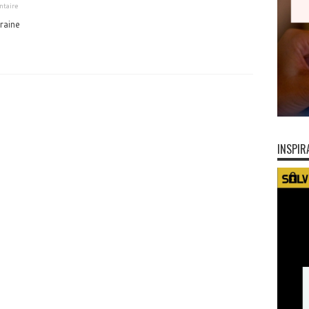
taire
raine
INSPIR