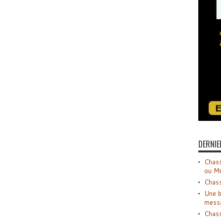
DERNIE
Chass
ou M
Chass
Une b
mess
Chass