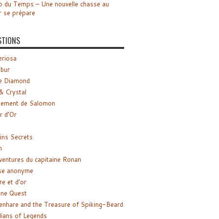
o du Temps – Une nouvelle chasse au
r se prépare
STIONS
riosa
ibur
e Diamond
& Crystal
gement de Salomon
ir d’Or
ns Secrets
m
ventures du capitaine Ronan
se anonyme
re et d’or
ne Quest
enhare and the Treasure of Spiking-Beard
ians of Legends