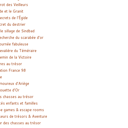
rot des Veilleurs
de et le Granit
ecrets de l’Égide
cret du destrier
le sillage de Sindbad
recherche du scarabée d’or
ournée fabuleuse
evalière du Téméraire
emin de la Victoire
res au trésor
tion France 98
e
moureux d’Ariège
ouette d’Or
s chasses au trésor
tés enfants et familles
pe games & escape rooms
eurs de trésors & Aventure
r des chasses au trésor