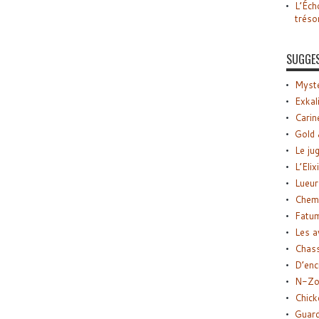
L’Éch
tréso
SUGGE
Myste
Exkal
Carin
Gold 
Le ju
L’Elix
Lueur
Chemi
Fatu
Les a
Chas
D’enc
N-Zo
Chick
Guard