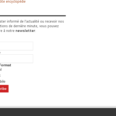
tite encyclopédie
ster informé de l'actualité ou recevoir nos
tions de dernière minute, vous pouvez
re à notre
newsletter
.
o
Format
l
t
ile