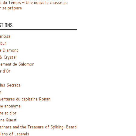
o du Temps – Une nouvelle chasse au
r se prépare
STIONS
riosa
ibur
e Diamond
& Crystal
gement de Salomon
ir d’Or
ns Secrets
m
ventures du capitaine Ronan
se anonyme
re et d’or
ne Quest
enhare and the Treasure of Spiking-Beard
ians of Legends