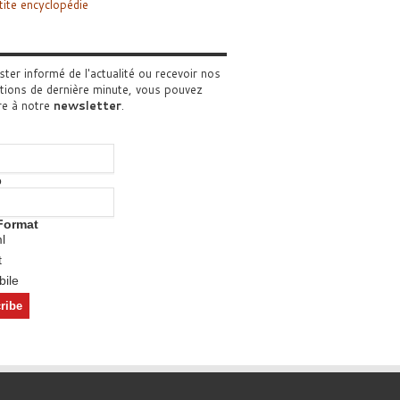
tite encyclopédie
ster informé de l'actualité ou recevoir nos
tions de dernière minute, vous pouvez
re à notre
newsletter
.
o
Format
l
t
ile