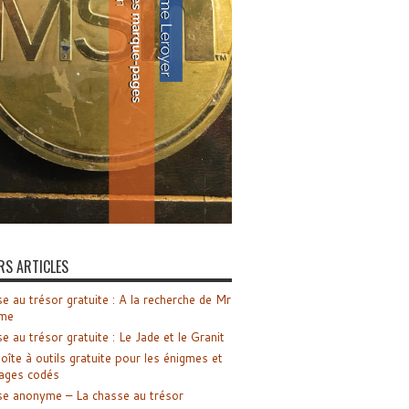
RS ARTICLES
e au trésor gratuite : A la recherche de Mr
me
e au trésor gratuite : Le Jade et le Granit
oîte à outils gratuite pour les énigmes et
ages codés
e anonyme – La chasse au trésor