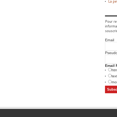
La pe
Pour re
informa
souscri
Email
Pseud
Email 
htm
tex
mob