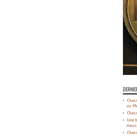
DERNIE
Chass
ou M
Chass
Une b
mess
Chass