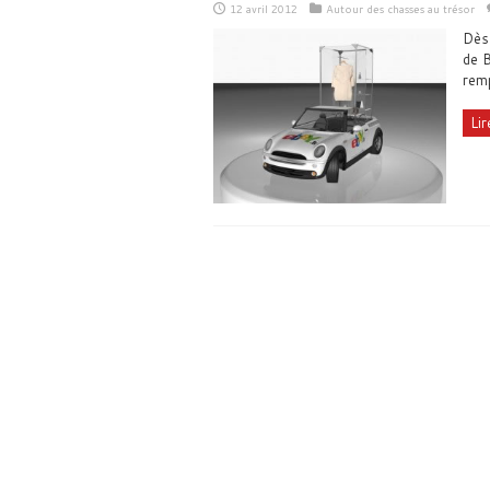
12 avril 2012
Autour des chasses au trésor
Dès 
de B
remp
Lir