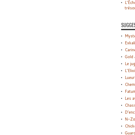
L’Éch
tréso
SUGGE
Myste
Exkal
Carin
Gold 
Le ju
L’Elix
Lueur
Chemi
Fatu
Les a
Chas
D’enc
N-Zo
Chick
Guard