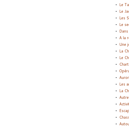
Le Ta
Le Ja
Les S
Le se
Dans 
A la 
Une j
La Ch
Le Ch
Chart
Opéra
Auror
Les a
La Ch
Autre
Activi
Esca
Chass
Autou