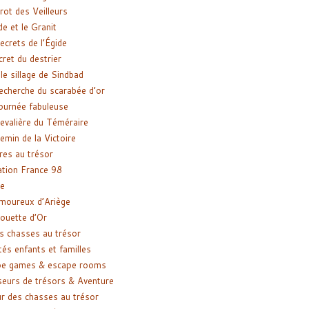
rot des Veilleurs
de et le Granit
ecrets de l’Égide
cret du destrier
le sillage de Sindbad
recherche du scarabée d’or
ournée fabuleuse
evalière du Téméraire
emin de la Victoire
res au trésor
tion France 98
e
moureux d’Ariège
ouette d’Or
s chasses au trésor
tés enfants et familles
pe games & escape rooms
eurs de trésors & Aventure
r des chasses au trésor