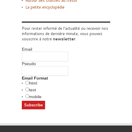
Autour des chasses au trésor
La petite encyclopédie
Pour rester informé de l'actualité ou recevoir nos
informations de dernière minute, vous pouvez
souscrire à notre
newsletter
.
Email
Pseudo
Email Format
html
text
mobile