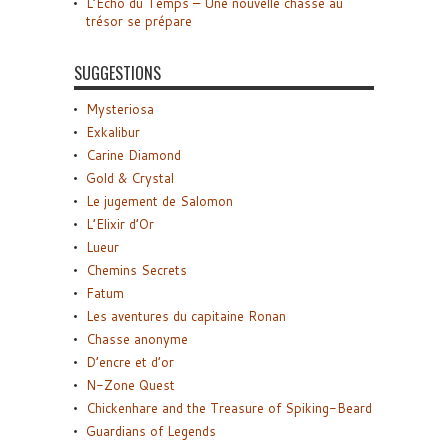
L’Écho du Temps – Une nouvelle chasse au
trésor se prépare
SUGGESTIONS
Mysteriosa
Exkalibur
Carine Diamond
Gold & Crystal
Le jugement de Salomon
L’Elixir d’Or
Lueur
Chemins Secrets
Fatum
Les aventures du capitaine Ronan
Chasse anonyme
D’encre et d’or
N-Zone Quest
Chickenhare and the Treasure of Spiking-Beard
Guardians of Legends