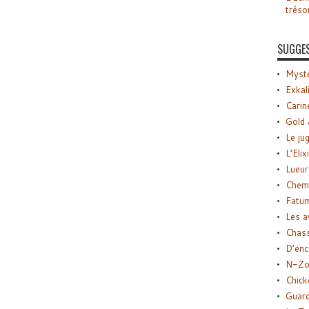
tréso
SUGGE
Myste
Exkal
Carin
Gold 
Le ju
L’Elix
Lueur
Chemi
Fatu
Les a
Chas
D’enc
N-Zo
Chick
Guard