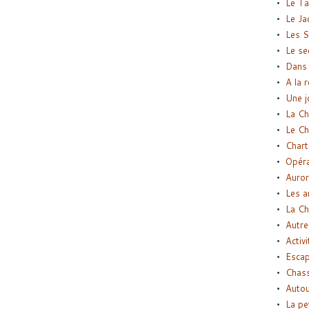
Le Ta
Le Ja
Les S
Le se
Dans 
A la 
Une j
La Ch
Le Ch
Chart
Opéra
Auror
Les a
La Ch
Autre
Activi
Esca
Chass
Autou
La pe