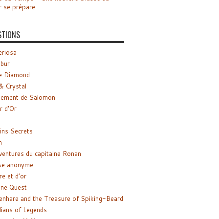
r se prépare
STIONS
riosa
ibur
e Diamond
& Crystal
gement de Salomon
ir d’Or
ns Secrets
m
ventures du capitaine Ronan
se anonyme
re et d’or
ne Quest
enhare and the Treasure of Spiking-Beard
ians of Legends