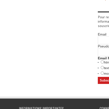
Pour re
informa
souscri
Email
Pseud
Email 
htm
tex
mob
INFORMATIONS IMPORTANTES
CONN