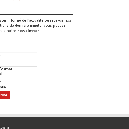
ster informé de l'actualité ou recevoir nos
tions de dernière minute, vous pouvez
re à notre
newsletter
.
o
Format
l
t
ile
EXION