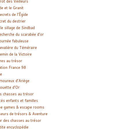
rot des Veilleurs
de et le Granit
ecrets de l’Égide
cret du destrier
le sillage de Sindbad
recherche du scarabée d’or
ournée fabuleuse
evalière du Téméraire
emin de la Victoire
res au trésor
tion France 98
e
moureux d’Ariège
ouette d’Or
s chasses au trésor
tés enfants et familles
pe games & escape rooms
eurs de trésors & Aventure
r des chasses au trésor
tite encyclopédie