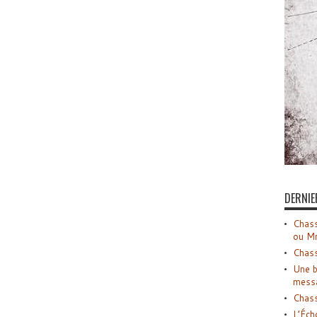
DERNIE
Chass
ou M
Chass
Une b
mess
Chass
L’Éch