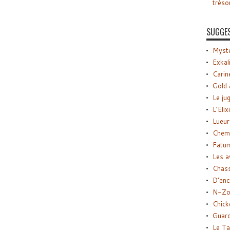
tréso
SUGGE
Myste
Exkal
Carin
Gold 
Le ju
L’Elix
Lueur
Chemi
Fatu
Les a
Chas
D’enc
N-Zo
Chick
Guard
Le Ta