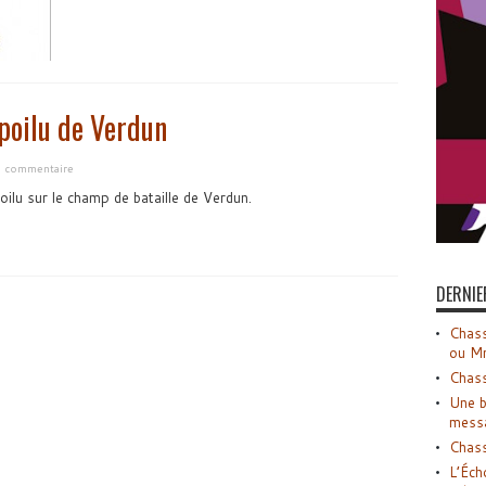
 poilu de Verdun
un commentaire
oilu sur le champ de bataille de Verdun.
DERNIE
Chass
ou M
Chass
Une b
mess
Chass
L’Éch