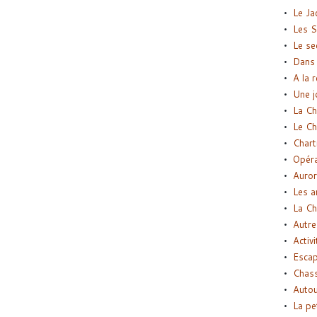
Le Ja
Les S
Le se
Dans 
A la 
Une j
La Ch
Le Ch
Chart
Opéra
Auror
Les a
La Ch
Autre
Activi
Esca
Chass
Autou
La pe