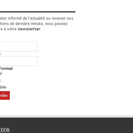
ster informé de l'actualité ou recevoir nos
tions de dernière minute, vous pouvez
re à notre
newsletter
.
o
Format
l
t
ile
EXION