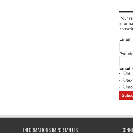
Pour re
informa
souscri
Email
Pseud
Email 
htm
tex
mob
INFORMATIONS IMPORTANTES
CONN