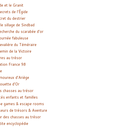
de et le Granit
ecrets de l’Égide
cret du destrier
le sillage de Sindbad
recherche du scarabée d’or
ournée fabuleuse
evalière du Téméraire
emin de la Victoire
res au trésor
tion France 98
e
moureux d’Ariège
ouette d’Or
s chasses au trésor
tés enfants et familles
pe games & escape rooms
eurs de trésors & Aventure
r des chasses au trésor
tite encyclopédie