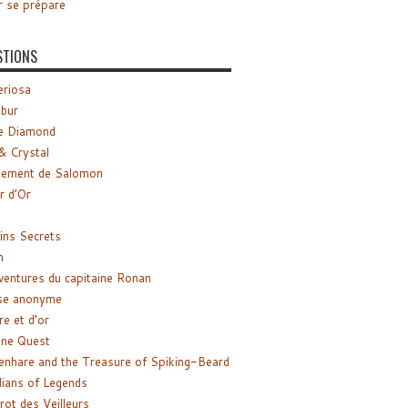
r se prépare
STIONS
riosa
ibur
e Diamond
& Crystal
gement de Salomon
ir d’Or
ns Secrets
m
ventures du capitaine Ronan
se anonyme
re et d’or
ne Quest
enhare and the Treasure of Spiking-Beard
ians of Legends
rot des Veilleurs