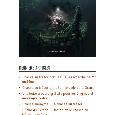
DERNIERS ARTICLES
Chasse au trésor gratuite : A la recherche de Mr
ou Mme
Chasse au trésor gratuite : Le Jade et le Granit
Une boîte à outils gratuite pour les énigmes et
messages codés
Chasse anonyme – La chasse au trésor
L’Écho du Temps – Une nouvelle chasse au
trésor se prépare