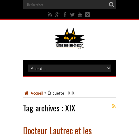
Accueil
»
Étiquette :
XIX
Tag archives :
XIX
Docteur Lautrec et les