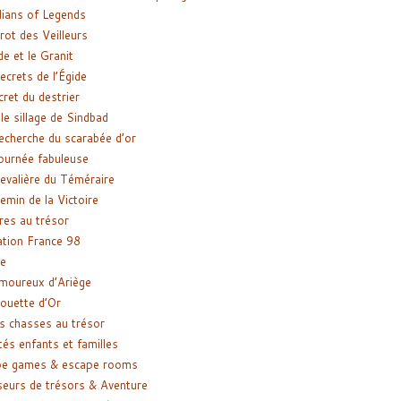
ians of Legends
rot des Veilleurs
de et le Granit
ecrets de l’Égide
cret du destrier
le sillage de Sindbad
recherche du scarabée d’or
ournée fabuleuse
evalière du Téméraire
emin de la Victoire
res au trésor
tion France 98
e
moureux d’Ariège
ouette d’Or
s chasses au trésor
tés enfants et familles
pe games & escape rooms
eurs de trésors & Aventure