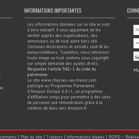
INFORMATIONS IMPORTANTES
CONN
Les informations données sur ce site le sont
à titre indicatif. Il vous appartient de les
vérifier auprès des organisateurs, des
annonceurs ou de tout autre tiers cité.
Certaines illustrations et extraits sont © les
auteurs/éditeurs. Toutefois, nous retirerons
toute image ou tout contenu sous copyright
sur simple demande des ayants droits.
Respectez l'article 542-1 du code du
Mo
e
patrimoine
.
Le site www.chasses-au-tresor.com
participe au Programme Partenaires
au
d’Amazon Europe S.à r.l., un programme
d’affiliation conçu pour permettre à des sites
de percevoir une rémunération grâce à la
création de liens vers Amazon.fr
rciements
|
Plan du site
|
Traceurs
|
Informations légales
|
RGPD
- Réalisa