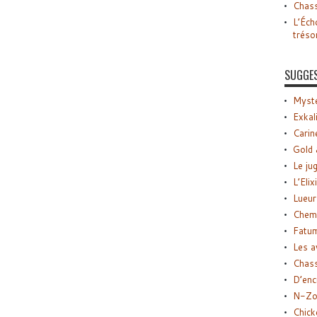
Chass
L’Éch
tréso
SUGGE
Myste
Exkal
Carin
Gold 
Le ju
L’Elix
Lueur
Chemi
Fatu
Les a
Chas
D’enc
N-Zo
Chick