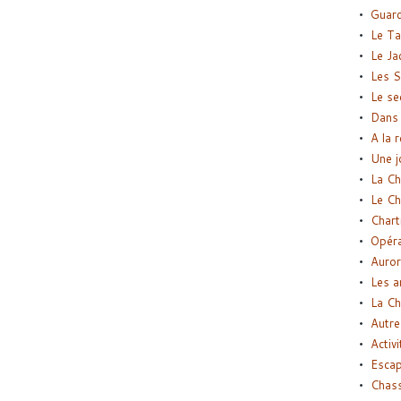
Guard
Le Ta
Le Ja
Les S
Le se
Dans 
A la 
Une j
La Ch
Le Ch
Chart
Opéra
Auror
Les a
La Ch
Autre
Activi
Esca
Chass