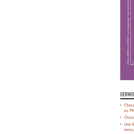
DERNIE
Chass
ou M
Chass
Une b
mess