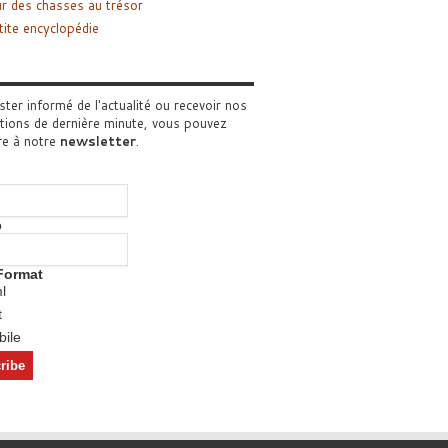
r des chasses au trésor
tite encyclopédie
ster informé de l'actualité ou recevoir nos
tions de dernière minute, vous pouvez
re à notre
newsletter
.
o
Format
l
t
ile