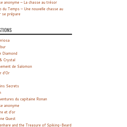
e anonyme – La chasse au trésor
o du Temps – Une nouvelle chasse au
r se prépare
STIONS
riosa
ibur
e Diamond
& Crystal
gement de Salomon
ir d’Or
ns Secrets
m
ventures du capitaine Ronan
se anonyme
re et d’or
ne Quest
enhare and the Treasure of Spiking-Beard