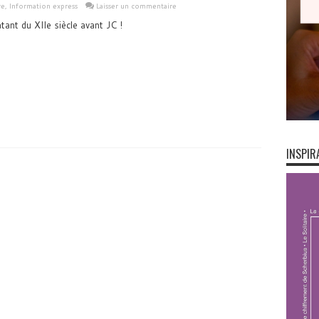
re
,
Information express
Laisser un commentaire
atant du XIIe siècle avant JC !
INSPIR