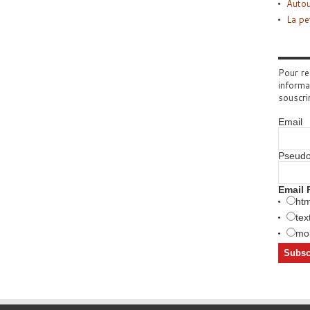
Autou
La pe
Pour re
informa
souscri
Email
Pseud
Email 
htm
tex
mob