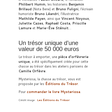
Philibert Humm
, les historiens
Benjamin
Brillaud
(Nota Bene) et
Bruno Fuligni
, l’écrivain
humoriste
Bruno Léandri
, l’illustratrice
Mathilde Payen
, ainsi que
Vincent Noyoux
,
Juliette Cazes
,
Raphaël Costa
,
Priscille
Lamure
et
Marie-Ève Sténuit
…
Un trésor unique d’une
valeur de 50 000 euros
Le trésor à emporter, une
pièce d’orfèvrerie
unique
, a été spécifiquement créée pour cette
chasse au trésor dans les ateliers parisiens de
Camille Orfèvre
.
Mysteriosa, la chasse au trésor, vous est
proposée par les
Éditions du Trésor
.
Pour
commander le livre Mysteriosa
.
Crédit image :
Les Éditions du Trésor