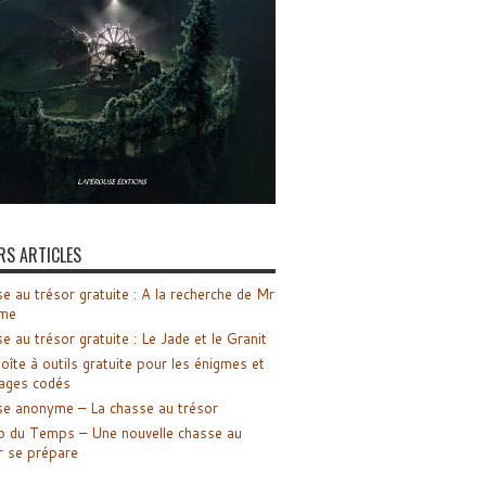
RS ARTICLES
e au trésor gratuite : A la recherche de Mr
me
e au trésor gratuite : Le Jade et le Granit
oîte à outils gratuite pour les énigmes et
ages codés
e anonyme – La chasse au trésor
o du Temps – Une nouvelle chasse au
r se prépare