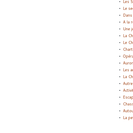
Les S
Le se
Dans 
A la 
Une j
La Ch
Le Ch
Chart
Opéra
Auror
Les a
La Ch
Autre
Activi
Esca
Chass
Autou
La pe