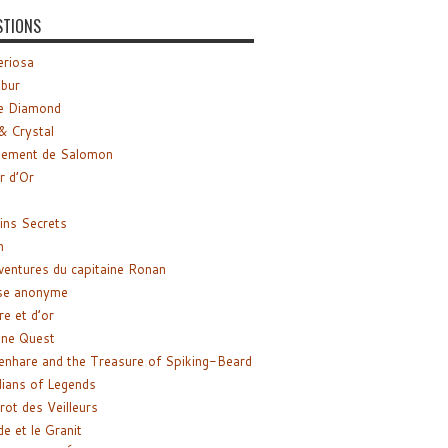
STIONS
riosa
ibur
e Diamond
& Crystal
gement de Salomon
ir d’Or
ns Secrets
m
ventures du capitaine Ronan
se anonyme
re et d’or
ne Quest
enhare and the Treasure of Spiking-Beard
ians of Legends
rot des Veilleurs
de et le Granit