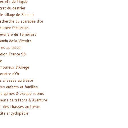
ecrets de l’Égide
cret du destrier
le sillage de Sindbad
recherche du scarabée d’or
ournée fabuleuse
evalière du Téméraire
emin de la Victoire
res au trésor
tion France 98
e
moureux d’Ariège
ouette d’Or
s chasses au trésor
tés enfants et familles
pe games & escape rooms
eurs de trésors & Aventure
r des chasses au trésor
tite encyclopédie