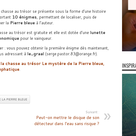
 chasse au trésor se présente sous la forme d’une histoire
ortant
10 énigmes
, permettant de localiser, puis de
er la
Pierre bleue
à l’auteur.
asse au trésor est gratuite et elle est dotée d’une
lunette
onomique
pour le vainqueur.
er : vous pouvez obtenir la première énigme dès maintenant,
us adressant à
le_graal
(serge.pastor.83@orange.fr).
 la chasse au trésor Le mystère de la Pierre bleue,
INSPIR
nphatique
.
 LA PIERRE BLEUE
Suivant :
Peut-on mettre le disque de son
détecteur dans l’eau sans risque ?