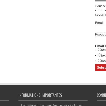
Pour re
informa
souscri
Email
Pseud
Email 
htm
tex
mob
INFORMATIONS IMPORTANTES
CONN
Les informations données sur ce site le sont