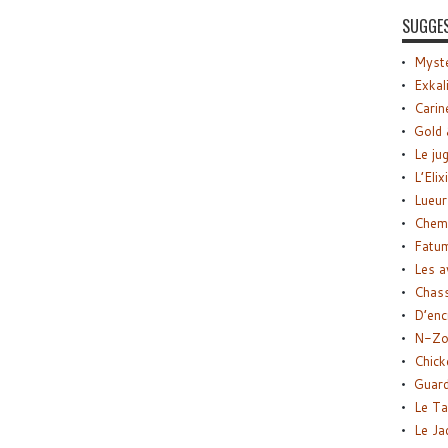
SUGGE
Myste
Exkal
Carin
Gold 
Le ju
L’Elix
Lueur
Chemi
Fatu
Les a
Chas
D’enc
N-Zo
Chick
Guard
Le Ta
Le Ja