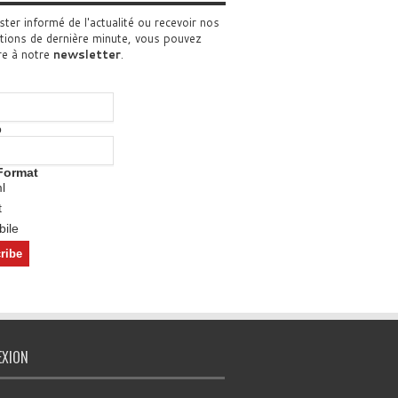
ster informé de l'actualité ou recevoir nos
tions de dernière minute, vous pouvez
re à notre
newsletter
.
o
Format
l
t
ile
EXION