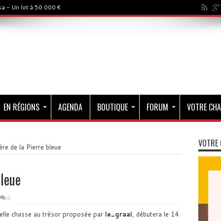
a - Un lot à 50 000 €
EN RÉGIONS
AGENDA
BOUTIQUE
FORUM
VOTRE CHA
VOTRE 
re de la Pierre bleue
bleue
0
velle chasse au trésor proposée par
le_graal
, débutera le 14