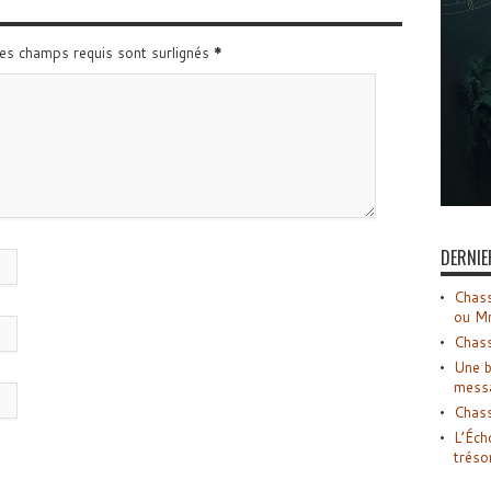
Les champs requis sont surlignés
*
DERNIE
Chass
ou M
Chass
Une b
mess
Chass
L’Éch
tréso