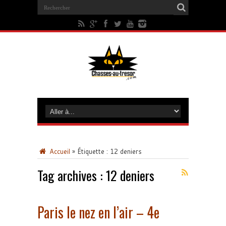
Accueil
»
Étiquette :
12 deniers
Tag archives :
12 deniers
Paris le nez en l’air – 4e