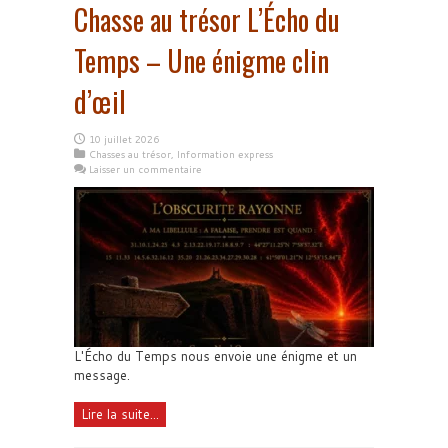
Chasse au trésor L’Écho du
Temps – Une énigme clin
d’œil
10 juillet 2026
Chasses au trésor
,
Information express
Laisser un commentaire
L'Écho du Temps nous envoie une énigme et un
message.
Lire la suite...