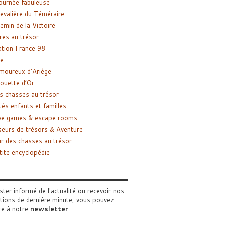
ournée fabuleuse
evalière du Téméraire
emin de la Victoire
res au trésor
tion France 98
e
moureux d’Ariège
ouette d’Or
s chasses au trésor
tés enfants et familles
pe games & escape rooms
eurs de trésors & Aventure
r des chasses au trésor
tite encyclopédie
ster informé de l'actualité ou recevoir nos
tions de dernière minute, vous pouvez
re à notre
newsletter
.