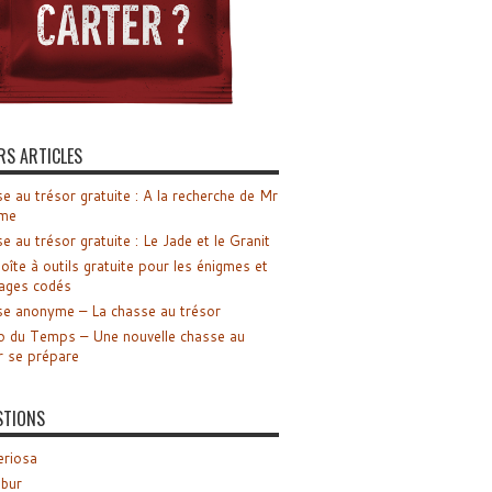
RS ARTICLES
e au trésor gratuite : A la recherche de Mr
me
e au trésor gratuite : Le Jade et le Granit
oîte à outils gratuite pour les énigmes et
ages codés
e anonyme – La chasse au trésor
o du Temps – Une nouvelle chasse au
r se prépare
STIONS
riosa
ibur