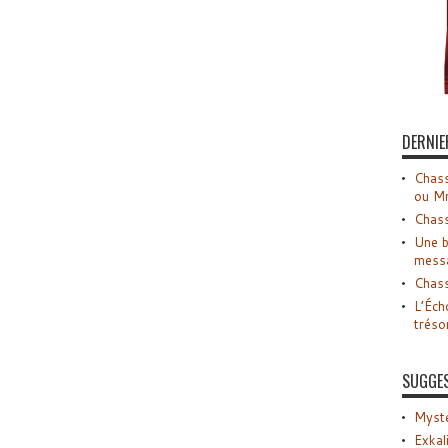
DERNIE
Chass
ou M
Chass
Une b
mess
Chass
L’Éch
tréso
SUGGE
Myste
Exkal