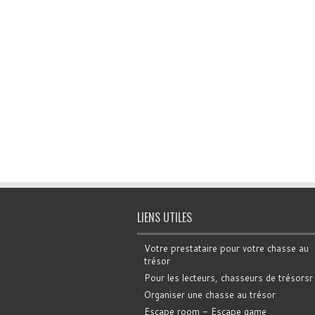
LIENS UTILES
Votre prestataire pour votre chasse au
trésor
Pour les lecteurs, chasseurs de trésorsr
Organiser une chasse au trésor
Escape room - Escape game