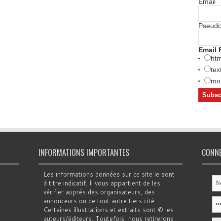
Email
Pseud
Email 
htm
tex
mob
INFORMATIONS IMPORTANTES
CONN
Les informations données sur ce site le sont
à titre indicatif. Il vous appartient de les
vérifier auprès des organisateurs, des
annonceurs ou de tout autre tiers cité.
Certaines illustrations et extraits sont © les
auteurs/éditeurs. Toutefois, nous retirerons