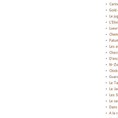
Carin
Gold 
Le ju
L’Elix
Lueur
Chemi
Fatu
Les a
Chas
D’enc
N-Zo
Chick
Guard
Le Ta
Le Ja
Les S
Le se
Dans 
A la 