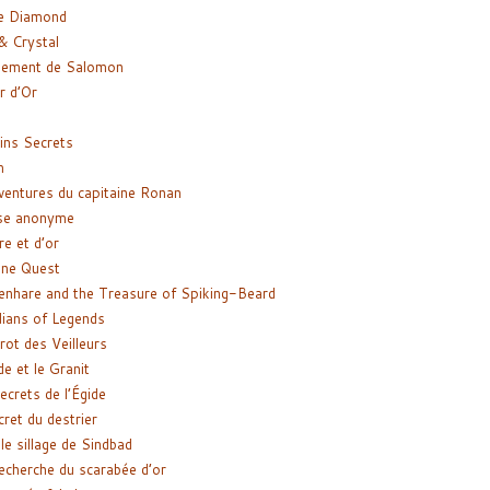
e Diamond
& Crystal
gement de Salomon
ir d’Or
ns Secrets
m
ventures du capitaine Ronan
se anonyme
re et d’or
ne Quest
enhare and the Treasure of Spiking-Beard
ians of Legends
rot des Veilleurs
de et le Granit
ecrets de l’Égide
cret du destrier
le sillage de Sindbad
recherche du scarabée d’or