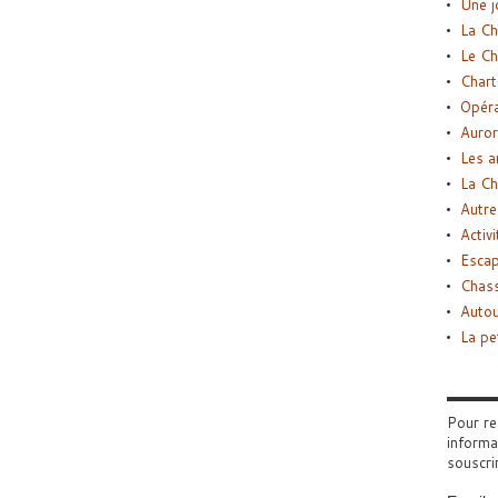
Une j
La Ch
Le Ch
Chart
Opéra
Auror
Les a
La Ch
Autre
Activi
Esca
Chass
Autou
La pe
Pour re
informa
souscri