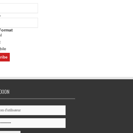
o
Format
l
t
ile
EXION