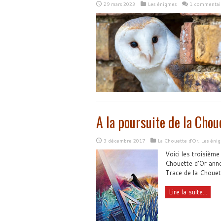
29 mars 2023
Les énigmes
1 commentai
A la poursuite de la Chou
3 décembre 2017
La Chouette d'Or
,
Les éni
Voici les troisième
Chouette d’Or annon
Trace de la Chouet
Lire la suite...