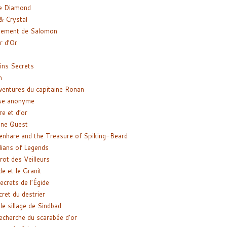
e Diamond
& Crystal
gement de Salomon
ir d’Or
ns Secrets
m
ventures du capitaine Ronan
se anonyme
re et d’or
ne Quest
enhare and the Treasure of Spiking-Beard
ians of Legends
rot des Veilleurs
de et le Granit
ecrets de l’Égide
cret du destrier
le sillage de Sindbad
recherche du scarabée d’or