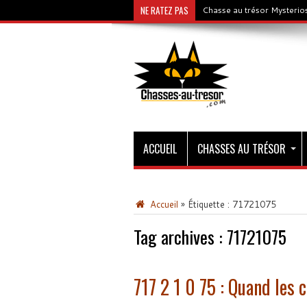
NE RATEZ PAS
Chasse au trésor Mysterios
ACCUEIL
CHASSES AU TRÉSOR
Accueil
»
Étiquette :
71721075
Tag archives :
71721075
717 2 1 0 75 : Quand les c