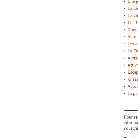
Une j
La Ch
Le Ch
Chart
Opéra
Auror
Les a
La Ch
Autre
Activi
Esca
Chass
Autou
La pe
Pour re
informa
souscri