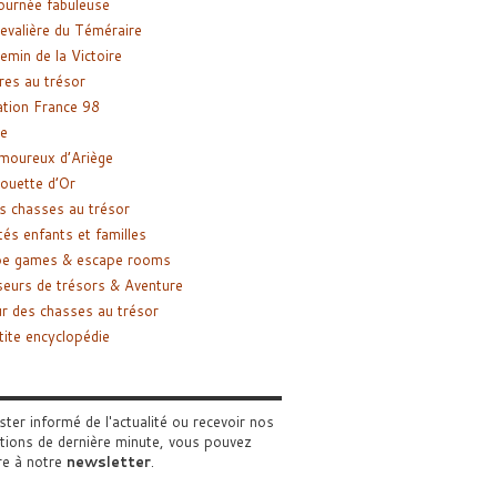
ournée fabuleuse
evalière du Téméraire
emin de la Victoire
res au trésor
tion France 98
e
moureux d’Ariège
ouette d’Or
s chasses au trésor
tés enfants et familles
pe games & escape rooms
eurs de trésors & Aventure
r des chasses au trésor
tite encyclopédie
ster informé de l'actualité ou recevoir nos
tions de dernière minute, vous pouvez
re à notre
newsletter
.