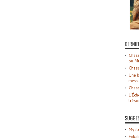
DERNIE
Chass
ou M
Chass
Une b
mess
Chass
L’Éch
tréso
SUGGE
Myste
Exkal