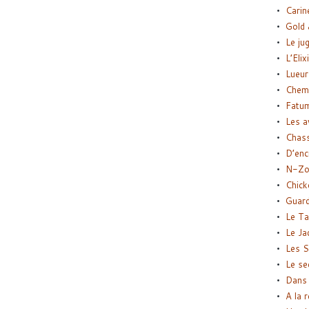
Carin
Gold 
Le ju
L’Elix
Lueur
Chemi
Fatu
Les a
Chas
D’enc
N-Zo
Chick
Guard
Le Ta
Le Ja
Les S
Le se
Dans 
A la 