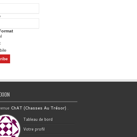
o
Format
l
t
ile
EXION
venue
ChAT (Chasses Au Trésor)
.
Tableau de bord
Votre profil