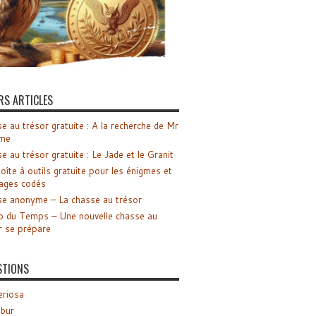
RS ARTICLES
e au trésor gratuite : A la recherche de Mr
me
e au trésor gratuite : Le Jade et le Granit
oîte à outils gratuite pour les énigmes et
ages codés
e anonyme – La chasse au trésor
o du Temps – Une nouvelle chasse au
r se prépare
STIONS
riosa
ibur