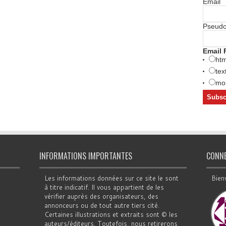
Email
Pseud
Email 
htm
tex
mob
INFORMATIONS IMPORTANTES
CONN
Les informations données sur ce site le sont
Bien
à titre indicatif. Il vous appartient de les
vérifier auprès des organisateurs, des
annonceurs ou de tout autre tiers cité.
Certaines illustrations et extraits sont © les
auteurs/éditeurs. Toutefois, nous retirerons