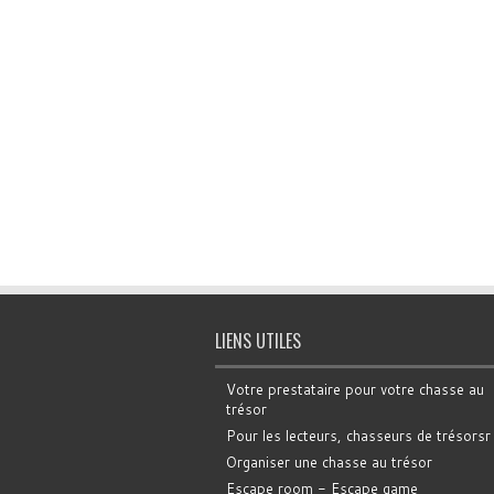
LIENS UTILES
Votre prestataire pour votre chasse au
trésor
Pour les lecteurs, chasseurs de trésorsr
Organiser une chasse au trésor
Escape room - Escape game