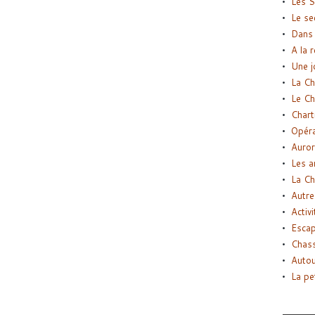
Les S
Le se
Dans 
A la 
Une j
La Ch
Le Ch
Chart
Opéra
Auror
Les a
La Ch
Autre
Activi
Esca
Chass
Autou
La pe