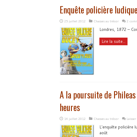
Enquête policière ludiqu
25 juillet 2012
Chasses au trésor
2 comm
Londres, 1872 – Com
Lire la suite...
A la poursuite de Phileas
heures
14 juillet 2012
Chasses au trésor
Laisse
L'enquête policière 
août