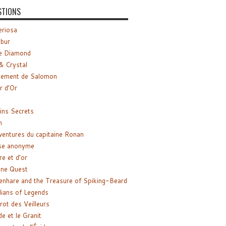
STIONS
riosa
ibur
e Diamond
& Crystal
gement de Salomon
ir d’Or
ns Secrets
m
ventures du capitaine Ronan
se anonyme
re et d’or
ne Quest
enhare and the Treasure of Spiking-Beard
ians of Legends
rot des Veilleurs
de et le Granit