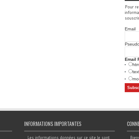
Pour re
informa
souscri
Email
Pseud
Email 
htm
tex
mob
INFORMATIONS IMPORTANTES
CONN
Les informations données sur ce site le sont
Bien