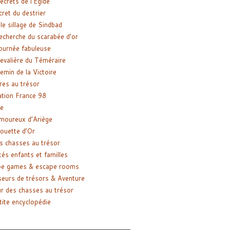
ecrets de l’Égide
cret du destrier
le sillage de Sindbad
recherche du scarabée d’or
ournée fabuleuse
evalière du Téméraire
emin de la Victoire
res au trésor
tion France 98
e
moureux d’Ariège
ouette d’Or
s chasses au trésor
tés enfants et familles
pe games & escape rooms
eurs de trésors & Aventure
r des chasses au trésor
tite encyclopédie