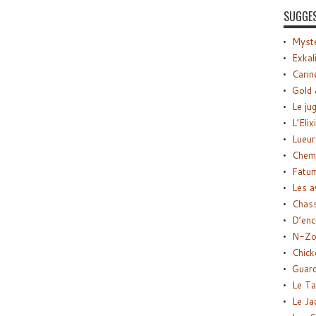
SUGGE
Myste
Exkal
Carin
Gold 
Le ju
L’Elix
Lueur
Chemi
Fatu
Les a
Chas
D’enc
N-Zo
Chick
Guard
Le Ta
Le Ja