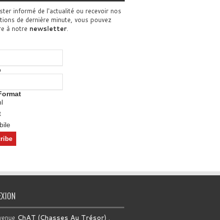
ster informé de l'actualité ou recevoir nos
tions de dernière minute, vous pouvez
re à notre
newsletter
.
o
Format
l
t
ile
EXION
venue
ChAT (Chasses Au Trésor)
.