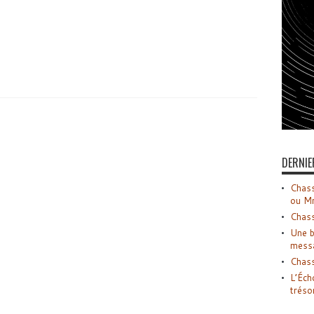
DERNIE
Chass
ou M
Chass
Une b
mess
Chass
L’Éch
tréso