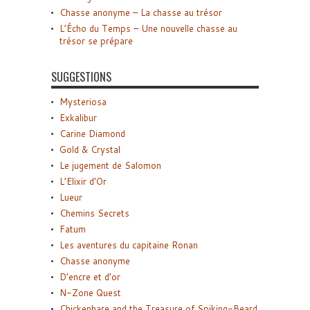
Chasse anonyme – La chasse au trésor
L’Écho du Temps – Une nouvelle chasse au
trésor se prépare
SUGGESTIONS
Mysteriosa
Exkalibur
Carine Diamond
Gold & Crystal
Le jugement de Salomon
L’Elixir d’Or
Lueur
Chemins Secrets
Fatum
Les aventures du capitaine Ronan
Chasse anonyme
D’encre et d’or
N-Zone Quest
Chickenhare and the Treasure of Spiking-Beard