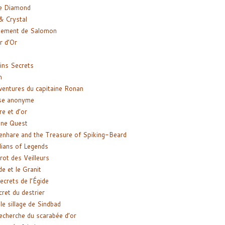
e Diamond
& Crystal
gement de Salomon
ir d’Or
ns Secrets
m
ventures du capitaine Ronan
se anonyme
re et d’or
ne Quest
enhare and the Treasure of Spiking-Beard
ians of Legends
rot des Veilleurs
de et le Granit
ecrets de l’Égide
cret du destrier
le sillage de Sindbad
recherche du scarabée d’or