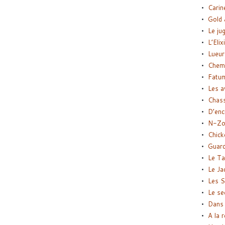
Carin
Gold 
Le ju
L’Elix
Lueur
Chemi
Fatu
Les a
Chas
D’enc
N-Zo
Chick
Guard
Le Ta
Le Ja
Les S
Le se
Dans 
A la 