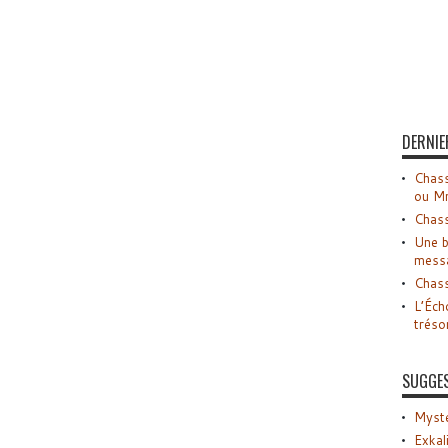
DERNIE
Chass
ou M
Chass
Une b
mess
Chass
L’Éch
tréso
SUGGE
Myste
Exkal