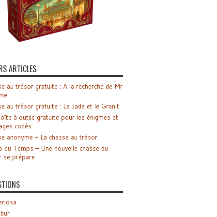
RS ARTICLES
e au trésor gratuite : A la recherche de Mr
me
e au trésor gratuite : Le Jade et le Granit
oîte à outils gratuite pour les énigmes et
ages codés
e anonyme – La chasse au trésor
o du Temps – Une nouvelle chasse au
r se prépare
STIONS
riosa
ibur