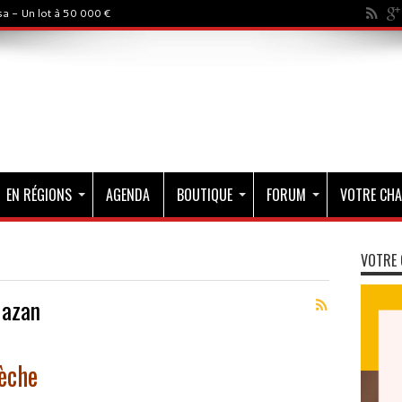
a - Un lot à 50 000 €
EN RÉGIONS
AGENDA
BOUTIQUE
FORUM
VOTRE CHA
VOTRE 
Mazan
èche