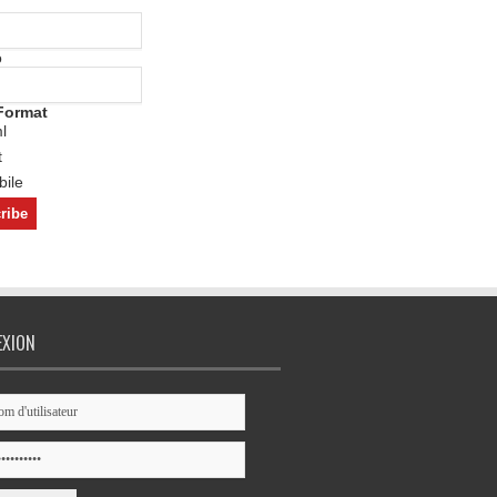
o
Format
l
t
ile
EXION