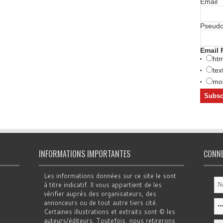
Email
Pseud
Email 
htm
tex
mob
INFORMATIONS IMPORTANTES
CONN
Les informations données sur ce site le sont
à titre indicatif. Il vous appartient de les
vérifier auprès des organisateurs, des
annonceurs ou de tout autre tiers cité.
Certaines illustrations et extraits sont © les
auteurs/éditeurs. Toutefois, nous retirerons