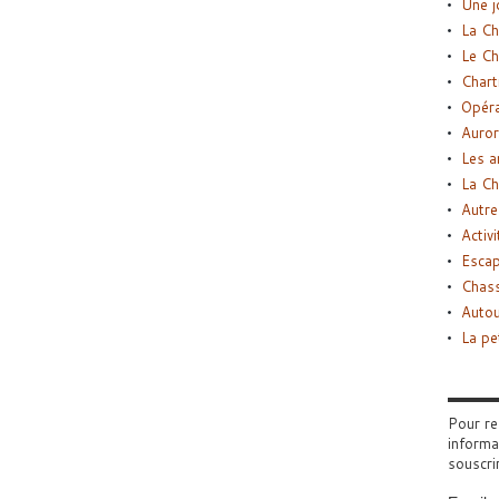
Une j
La Ch
Le Ch
Chart
Opéra
Auror
Les a
La Ch
Autre
Activi
Esca
Chass
Autou
La pe
Pour re
informa
souscri