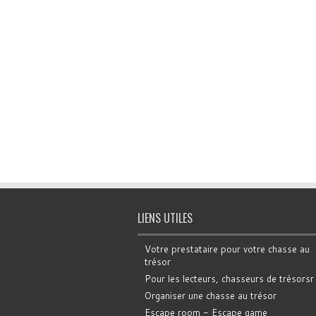
LIENS UTILES
Votre prestataire pour votre chasse au
trésor
Pour les lecteurs, chasseurs de trésorsr
Organiser une chasse au trésor
Escape room - Escape game