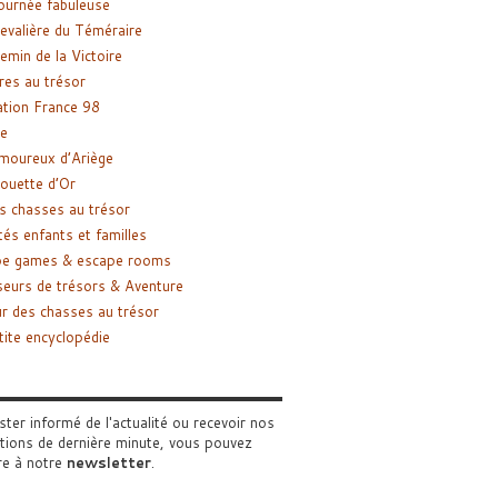
ournée fabuleuse
evalière du Téméraire
emin de la Victoire
res au trésor
tion France 98
e
moureux d’Ariège
ouette d’Or
s chasses au trésor
tés enfants et familles
pe games & escape rooms
eurs de trésors & Aventure
r des chasses au trésor
tite encyclopédie
ster informé de l'actualité ou recevoir nos
tions de dernière minute, vous pouvez
re à notre
newsletter
.