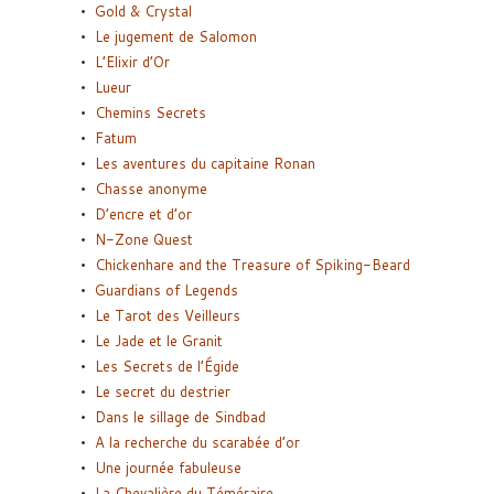
Gold & Crystal
Le jugement de Salomon
L’Elixir d’Or
Lueur
Chemins Secrets
Fatum
Les aventures du capitaine Ronan
Chasse anonyme
D’encre et d’or
N-Zone Quest
Chickenhare and the Treasure of Spiking-Beard
Guardians of Legends
Le Tarot des Veilleurs
Le Jade et le Granit
Les Secrets de l’Égide
Le secret du destrier
Dans le sillage de Sindbad
A la recherche du scarabée d’or
Une journée fabuleuse
La Chevalière du Téméraire