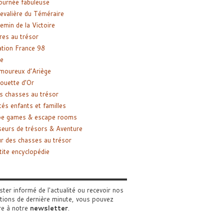
ournée fabuleuse
evalière du Téméraire
emin de la Victoire
res au trésor
tion France 98
e
moureux d’Ariège
ouette d’Or
s chasses au trésor
tés enfants et familles
pe games & escape rooms
eurs de trésors & Aventure
r des chasses au trésor
tite encyclopédie
ster informé de l'actualité ou recevoir nos
tions de dernière minute, vous pouvez
re à notre
newsletter
.