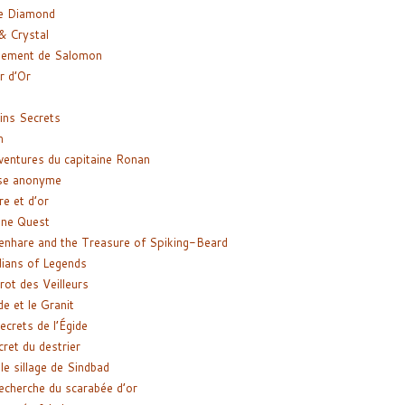
e Diamond
& Crystal
gement de Salomon
ir d’Or
ns Secrets
m
ventures du capitaine Ronan
se anonyme
re et d’or
ne Quest
enhare and the Treasure of Spiking-Beard
ians of Legends
rot des Veilleurs
de et le Granit
ecrets de l’Égide
cret du destrier
le sillage de Sindbad
recherche du scarabée d’or