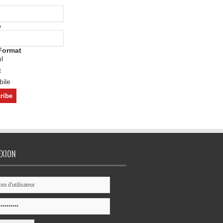
o
Format
l
t
ile
EXION