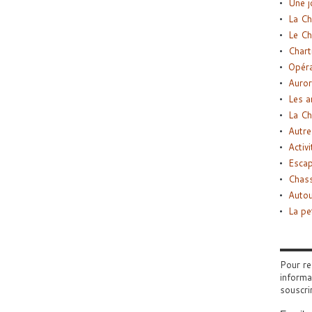
Une j
La Ch
Le Ch
Chart
Opéra
Auror
Les a
La Ch
Autre
Activi
Esca
Chass
Autou
La pe
Pour re
informa
souscri