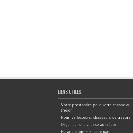
LIENS UTILES
Votre prestataire pour votre chasse au
trésor
Pour les lecteurs, chasseurs de trésorsr
Organiser une chasse au trésor
Escape room - Escape game