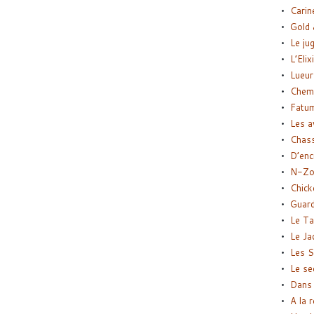
Carin
Gold 
Le ju
L’Elix
Lueur
Chemi
Fatu
Les a
Chas
D’enc
N-Zo
Chick
Guard
Le Ta
Le Ja
Les S
Le se
Dans 
A la 