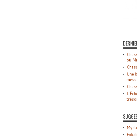
DERNIE
Chass
ou M
Chass
Une b
mess
Chass
L’Éch
tréso
SUGGE
Myste
Exkal