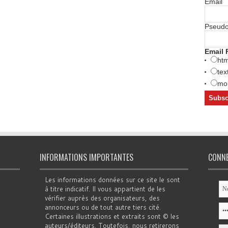
Email
Pseud
Email 
htm
tex
mob
INFORMATIONS IMPORTANTES
CONN
Les informations données sur ce site le sont
à titre indicatif. Il vous appartient de les
vérifier auprès des organisateurs, des
annonceurs ou de tout autre tiers cité.
Certaines illustrations et extraits sont © les
auteurs/éditeurs. Toutefois, nous retirerons