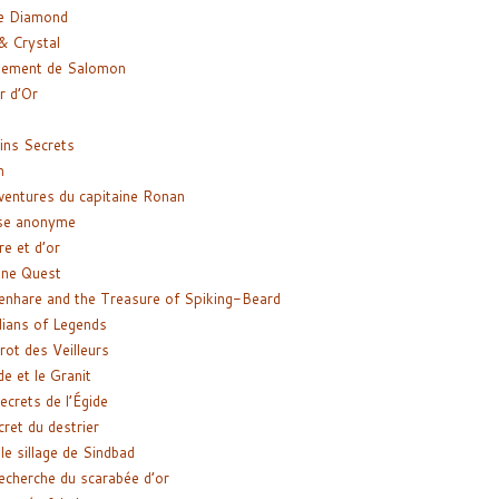
e Diamond
& Crystal
gement de Salomon
ir d’Or
ns Secrets
m
ventures du capitaine Ronan
se anonyme
re et d’or
ne Quest
enhare and the Treasure of Spiking-Beard
ians of Legends
rot des Veilleurs
de et le Granit
ecrets de l’Égide
cret du destrier
le sillage de Sindbad
recherche du scarabée d’or