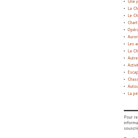
Une j
La Ch
Le Ch
Chart
Opéra
Auror
Les a
La Ch
Autre
Activi
Esca
Chass
Autou
La pe
Pour re
informa
souscri