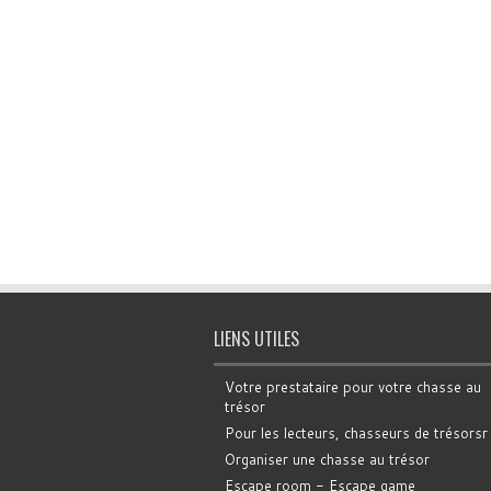
LIENS UTILES
Votre prestataire pour votre chasse au
trésor
Pour les lecteurs, chasseurs de trésorsr
Organiser une chasse au trésor
Escape room - Escape game