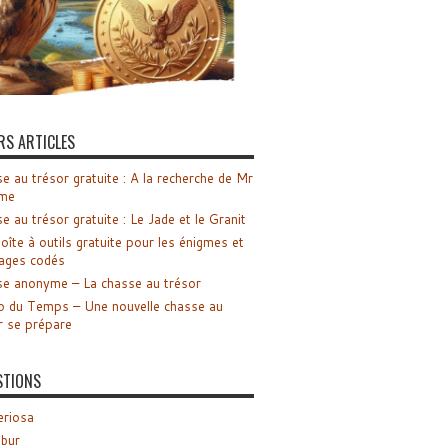
RS ARTICLES
e au trésor gratuite : A la recherche de Mr
me
e au trésor gratuite : Le Jade et le Granit
oîte à outils gratuite pour les énigmes et
ages codés
e anonyme – La chasse au trésor
o du Temps – Une nouvelle chasse au
r se prépare
STIONS
riosa
ibur