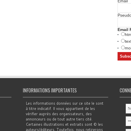
Email
Pseud
Email 
htm
tex
mob
INFORMATIONS IMPORTANTES
CONN
Les informations données sur ce site le sont
à titre indicatif. Il vous appartient de les
vérifier auprès des organisateurs, des
annonceurs ou de tout autre tiers cité.
Certaines illustrations et extraits sont © les
auteurs/éditeurs. Toutefois, nous retirerons