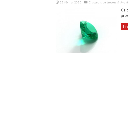
21 février 2016
Chasseurs de trésors & Aven
Ce d
pros
Lir