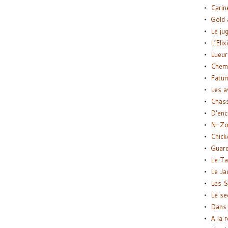
Carin
Gold 
Le ju
L’Elix
Lueur
Chemi
Fatu
Les a
Chas
D’enc
N-Zo
Chick
Guard
Le Ta
Le Ja
Les S
Le se
Dans 
A la 