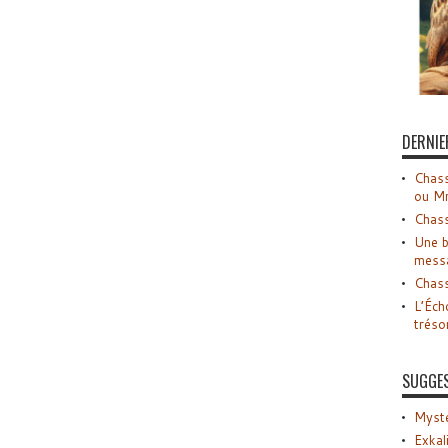
DERNIE
Chass
ou M
Chass
Une b
mess
Chass
L’Éch
tréso
SUGGE
Myste
Exkal