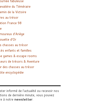
ournée fabuleuse
evalière du Téméraire
emin de la Victoire
res au trésor
tion France 98
e
moureux d’Ariège
ouette d’Or
s chasses au trésor
tés enfants et familles
pe games & escape rooms
eurs de trésors & Aventure
r des chasses au trésor
tite encyclopédie
ster informé de l'actualité ou recevoir nos
tions de dernière minute, vous pouvez
re à notre
newsletter
.