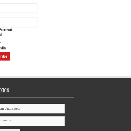
o
Format
l
t
ile
EXION