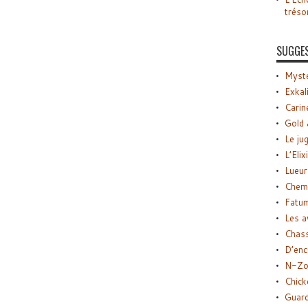
tréso
SUGGE
Myste
Exkal
Carin
Gold 
Le ju
L’Elix
Lueur
Chemi
Fatu
Les a
Chas
D’enc
N-Zo
Chick
Guard