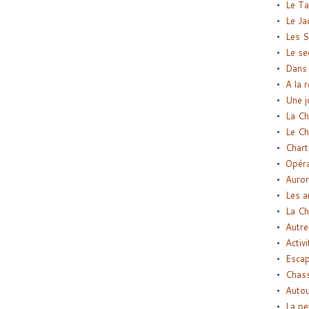
Le Ta
Le Ja
Les S
Le se
Dans 
A la 
Une j
La Ch
Le Ch
Chart
Opéra
Auror
Les a
La Ch
Autre
Activi
Esca
Chass
Autou
La pe