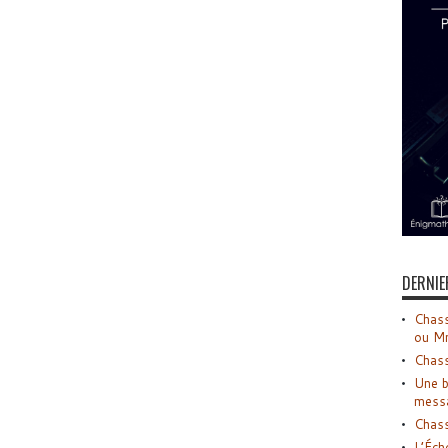
DERNIE
Chass
ou M
Chass
Une b
mess
Chass
L’Éch