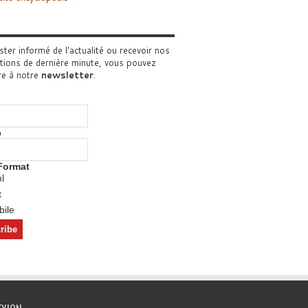
ster informé de l'actualité ou recevoir nos
tions de dernière minute, vous pouvez
re à notre
newsletter
.
o
Format
l
t
ile