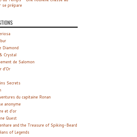
r se prépare
STIONS
riosa
ibur
e Diamond
& Crystal
gement de Salomon
ir d’Or
ns Secrets
m
ventures du capitaine Ronan
se anonyme
re et d’or
ne Quest
enhare and the Treasure of Spiking-Beard
ians of Legends