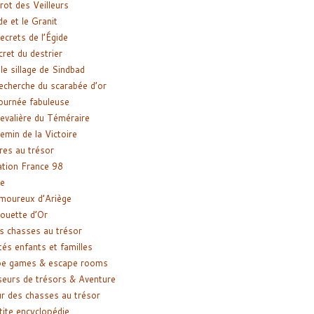
rot des Veilleurs
de et le Granit
ecrets de l’Égide
cret du destrier
le sillage de Sindbad
recherche du scarabée d’or
ournée fabuleuse
evalière du Téméraire
emin de la Victoire
res au trésor
tion France 98
e
moureux d’Ariège
ouette d’Or
s chasses au trésor
tés enfants et familles
pe games & escape rooms
eurs de trésors & Aventure
r des chasses au trésor
tite encyclopédie