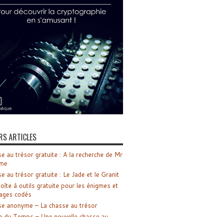
RS ARTICLES
e au trésor gratuite : A la recherche de Mr
me
e au trésor gratuite : Le Jade et le Granit
oîte à outils gratuite pour les énigmes et
ages codés
e anonyme – La chasse au trésor
o du Temps – Une nouvelle chasse au