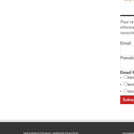
Pour re
informa
souscri
Email
Pseud
Email 
htm
tex
mob