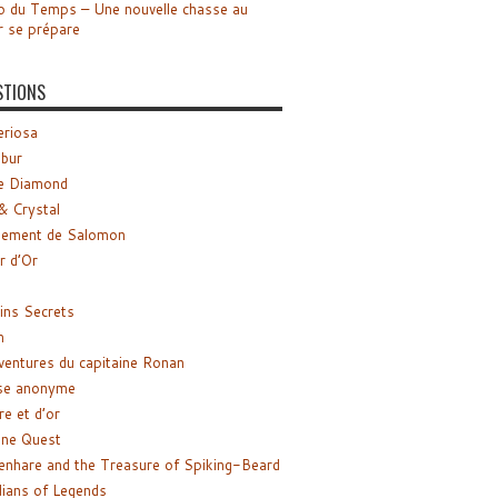
o du Temps – Une nouvelle chasse au
r se prépare
STIONS
riosa
ibur
e Diamond
& Crystal
gement de Salomon
ir d’Or
ns Secrets
m
ventures du capitaine Ronan
se anonyme
re et d’or
ne Quest
enhare and the Treasure of Spiking-Beard
ians of Legends