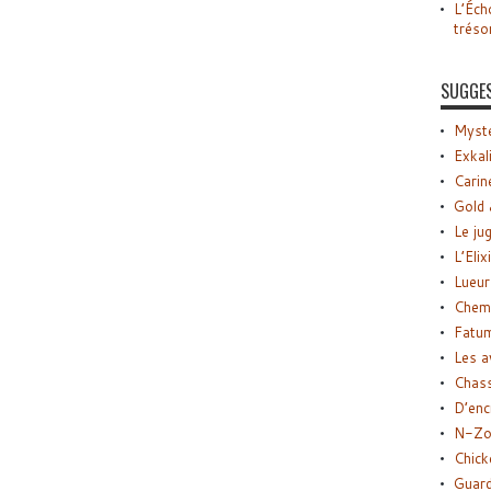
L’Éch
tréso
SUGGE
Myste
Exkal
Carin
Gold 
Le ju
L’Elix
Lueur
Chemi
Fatu
Les a
Chas
D’enc
N-Zo
Chick
Guard