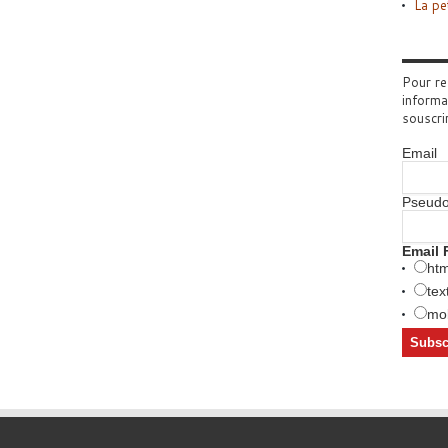
La pe
Pour re
informa
souscri
Email
Pseud
Email 
htm
tex
mob