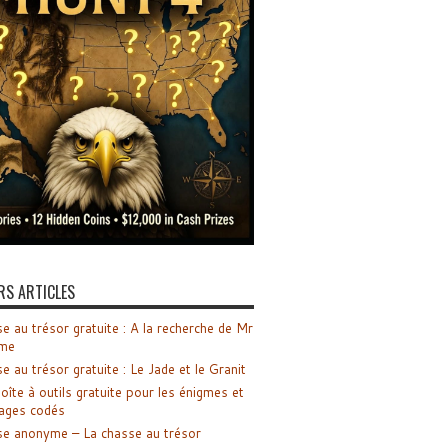
RS ARTICLES
e au trésor gratuite : A la recherche de Mr
me
e au trésor gratuite : Le Jade et le Granit
oîte à outils gratuite pour les énigmes et
ages codés
e anonyme – La chasse au trésor