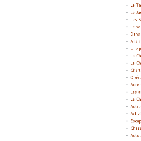
Le Ta
Le Ja
Les S
Le se
Dans 
A la 
Une j
La Ch
Le Ch
Chart
Opéra
Auror
Les a
La Ch
Autre
Activi
Esca
Chass
Autou