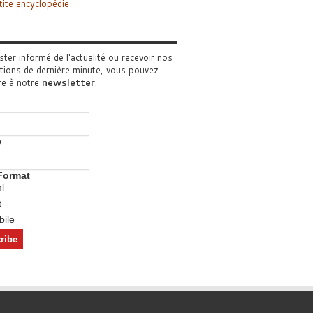
tite encyclopédie
ster informé de l'actualité ou recevoir nos
tions de dernière minute, vous pouvez
re à notre
newsletter
.
o
Format
l
t
ile