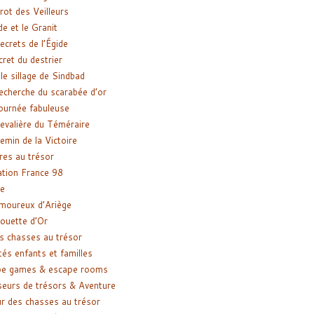
rot des Veilleurs
de et le Granit
ecrets de l’Égide
cret du destrier
le sillage de Sindbad
recherche du scarabée d’or
ournée fabuleuse
evalière du Téméraire
emin de la Victoire
res au trésor
tion France 98
e
moureux d’Ariège
ouette d’Or
s chasses au trésor
tés enfants et familles
pe games & escape rooms
eurs de trésors & Aventure
r des chasses au trésor