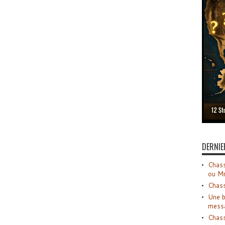
DERNIE
Chass
ou M
Chass
Une b
mess
Chass