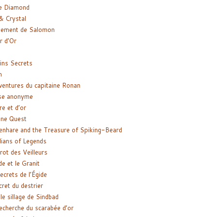
e Diamond
& Crystal
gement de Salomon
ir d’Or
ns Secrets
m
ventures du capitaine Ronan
se anonyme
re et d’or
ne Quest
enhare and the Treasure of Spiking-Beard
ians of Legends
rot des Veilleurs
de et le Granit
ecrets de l’Égide
cret du destrier
le sillage de Sindbad
recherche du scarabée d’or