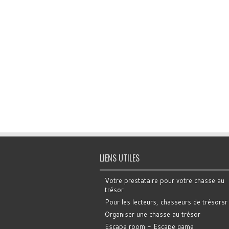
LIENS UTILES
Votre prestataire pour votre chasse au
trésor
Pour les lecteurs, chasseurs de trésorsr
Organiser une chasse au trésor
Escape room - Escape game