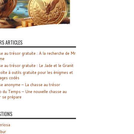
RS ARTICLES
e au trésor gratuite : A la recherche de Mr
me
e au trésor gratuite : Le Jade et le Granit
oîte à outils gratuite pour les énigmes et
ages codés
e anonyme – La chasse au trésor
o du Temps – Une nouvelle chasse au
r se prépare
STIONS
riosa
ibur