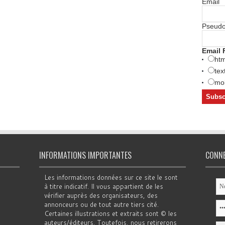
Email
Pseud
Email 
htm
tex
mob
INFORMATIONS IMPORTANTES
CONN
Les informations données sur ce site le sont
à titre indicatif. Il vous appartient de les
vérifier auprès des organisateurs, des
annonceurs ou de tout autre tiers cité.
Certaines illustrations et extraits sont © les
auteurs/éditeurs. Toutefois, nous retirerons