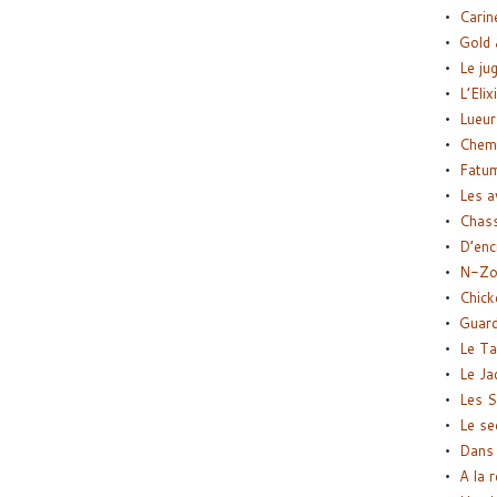
Carin
Gold 
Le ju
L’Elix
Lueur
Chemi
Fatu
Les a
Chas
D’enc
N-Zo
Chick
Guard
Le Ta
Le Ja
Les S
Le se
Dans 
A la 