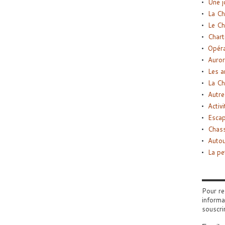
Une j
La Ch
Le Ch
Chart
Opéra
Auror
Les a
La Ch
Autre
Activi
Esca
Chass
Autou
La pe
Pour re
informa
souscri