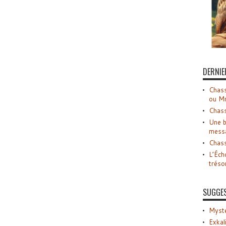
DERNIE
Chass
ou M
Chass
Une b
mess
Chass
L’Éch
tréso
SUGGE
Myste
Exkal