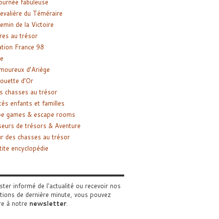
ournée fabuleuse
evalière du Téméraire
emin de la Victoire
res au trésor
tion France 98
e
moureux d’Ariège
ouette d’Or
s chasses au trésor
tés enfants et familles
pe games & escape rooms
eurs de trésors & Aventure
r des chasses au trésor
tite encyclopédie
ster informé de l'actualité ou recevoir nos
tions de dernière minute, vous pouvez
re à notre
newsletter
.