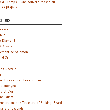
o du Temps – Une nouvelle chasse au
r se prépare
STIONS
riosa
ibur
e Diamond
& Crystal
gement de Salomon
ir d’Or
ns Secrets
m
ventures du capitaine Ronan
se anonyme
re et d’or
ne Quest
enhare and the Treasure of Spiking-Beard
ians of Legends