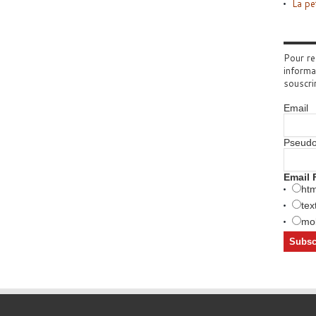
La pe
Pour re
informa
souscri
Email
Pseud
Email 
htm
tex
mob