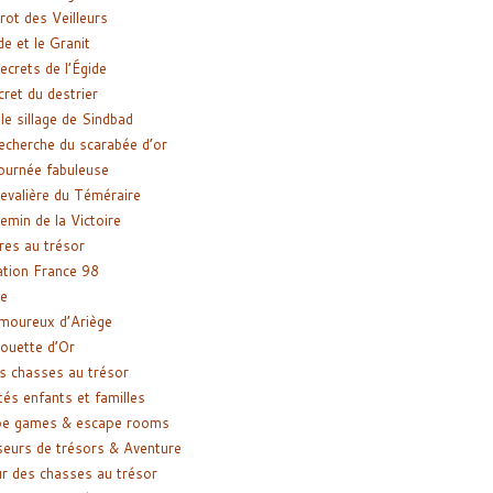
rot des Veilleurs
de et le Granit
ecrets de l’Égide
cret du destrier
le sillage de Sindbad
recherche du scarabée d’or
ournée fabuleuse
evalière du Téméraire
emin de la Victoire
res au trésor
tion France 98
e
moureux d’Ariège
ouette d’Or
s chasses au trésor
tés enfants et familles
pe games & escape rooms
eurs de trésors & Aventure
r des chasses au trésor