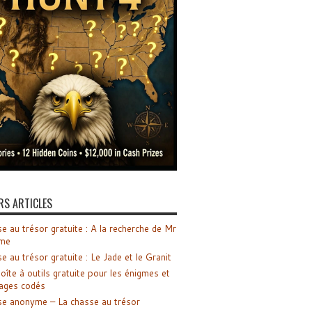
RS ARTICLES
e au trésor gratuite : A la recherche de Mr
me
e au trésor gratuite : Le Jade et le Granit
oîte à outils gratuite pour les énigmes et
ages codés
e anonyme – La chasse au trésor