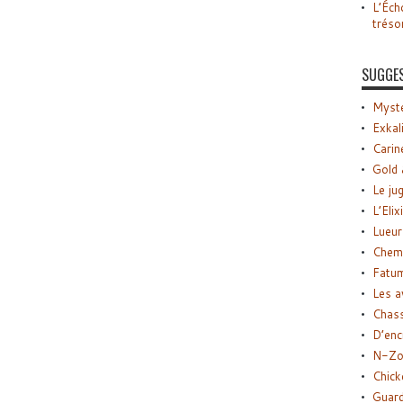
L’Éch
tréso
SUGGE
Myste
Exkal
Carin
Gold 
Le ju
L’Elix
Lueur
Chemi
Fatu
Les a
Chas
D’enc
N-Zo
Chick
Guard