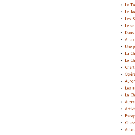
Le Ta
Le Ja
Les S
Le se
Dans 
A la 
Une j
La Ch
Le Ch
Chart
Opéra
Auror
Les a
La Ch
Autre
Activi
Esca
Chass
Autou