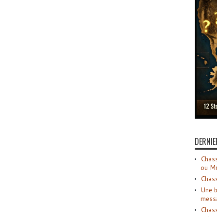
DERNIE
Chass
ou M
Chass
Une b
mess
Chass