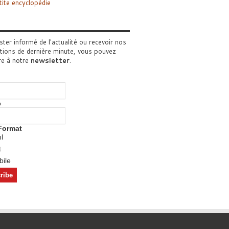
tite encyclopédie
ster informé de l'actualité ou recevoir nos
tions de dernière minute, vous pouvez
re à notre
newsletter
.
o
Format
l
t
ile