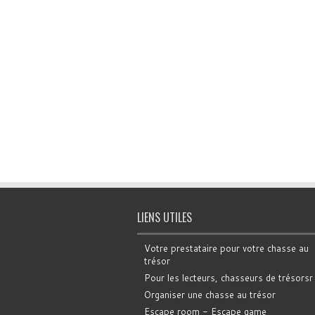
LIENS UTILES
Votre prestataire pour votre chasse au
trésor
Pour les lecteurs, chasseurs de trésorsr
Organiser une chasse au trésor
Escape room - Escape game