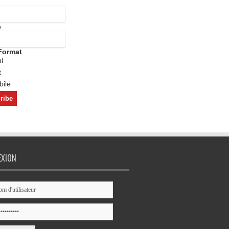
o
Format
l
t
ile
EXION