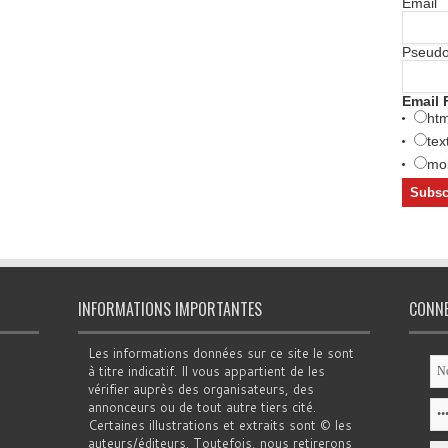
Email
Pseud
Email 
htm
tex
mob
INFORMATIONS IMPORTANTES
CONN
Les informations données sur ce site le sont
à titre indicatif. Il vous appartient de les
vérifier auprès des organisateurs, des
annonceurs ou de tout autre tiers cité.
Certaines illustrations et extraits sont © les
auteurs/éditeurs. Toutefois, nous retirerons