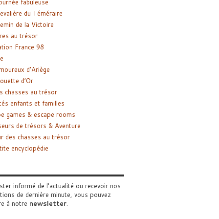
ournée fabuleuse
evalière du Téméraire
emin de la Victoire
res au trésor
tion France 98
e
moureux d’Ariège
ouette d’Or
s chasses au trésor
tés enfants et familles
pe games & escape rooms
eurs de trésors & Aventure
r des chasses au trésor
tite encyclopédie
ster informé de l'actualité ou recevoir nos
tions de dernière minute, vous pouvez
re à notre
newsletter
.