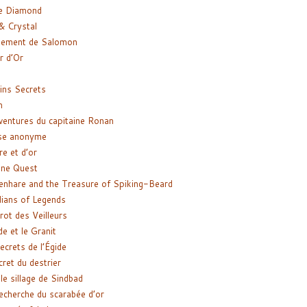
e Diamond
& Crystal
gement de Salomon
ir d’Or
ns Secrets
m
ventures du capitaine Ronan
se anonyme
re et d’or
ne Quest
enhare and the Treasure of Spiking-Beard
ians of Legends
rot des Veilleurs
de et le Granit
ecrets de l’Égide
cret du destrier
le sillage de Sindbad
recherche du scarabée d’or