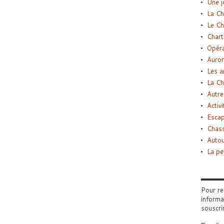
Une j
La Ch
Le Ch
Chart
Opéra
Auror
Les a
La Ch
Autre
Activi
Esca
Chass
Autou
La pe
Pour re
informa
souscri