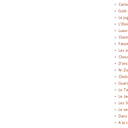
Carin
Gold 
Le ju
L’Elix
Lueur
Chemi
Fatu
Les a
Chas
D’enc
N-Zo
Chick
Guard
Le Ta
Le Ja
Les S
Le se
Dans 
A la 