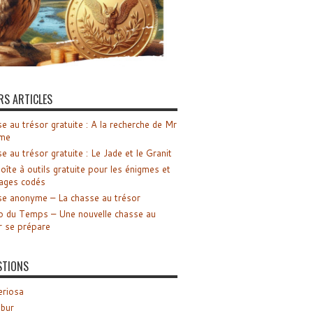
RS ARTICLES
e au trésor gratuite : A la recherche de Mr
me
e au trésor gratuite : Le Jade et le Granit
oîte à outils gratuite pour les énigmes et
ages codés
e anonyme – La chasse au trésor
o du Temps – Une nouvelle chasse au
r se prépare
STIONS
riosa
ibur