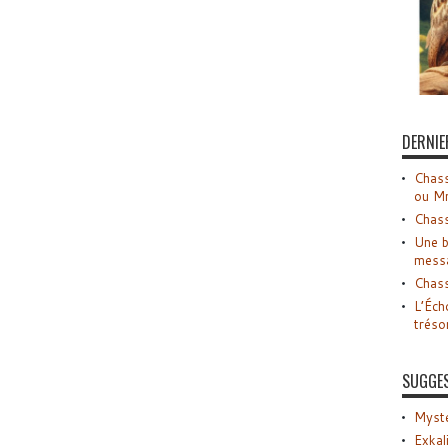
DERNIE
Chass
ou M
Chass
Une b
mess
Chass
L’Éch
tréso
SUGGE
Myste
Exkal