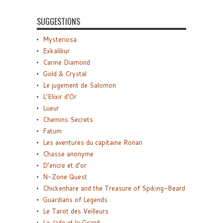
SUGGESTIONS
Mysteriosa
Exkalibur
Carine Diamond
Gold & Crystal
Le jugement de Salomon
L’Elixir d’Or
Lueur
Chemins Secrets
Fatum
Les aventures du capitaine Ronan
Chasse anonyme
D’encre et d’or
N-Zone Quest
Chickenhare and the Treasure of Spiking-Beard
Guardians of Legends
Le Tarot des Veilleurs
Le Jade et le Granit