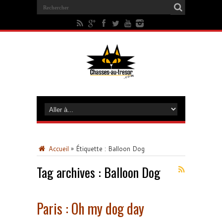
Accueil
»
Étiquette :
Balloon Dog
Tag archives :
Balloon Dog
Paris : Oh my dog day