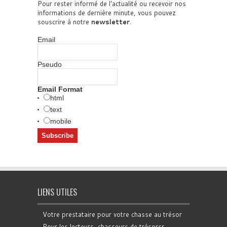
Pour rester informé de l'actualité ou recevoir nos
informations de dernière minute, vous pouvez
souscrire à notre
newsletter
.
Email
Pseudo
Email Format
html
text
mobile
LIENS UTILES
Votre prestataire pour votre chasse au trésor
Pour les lecteurs, chasseurs de trésorsr