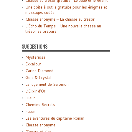
Chasse au trésor gratuite : Le Jade et le Granit
Une boîte à outils gratuite pour les énigmes et
messages codés
Chasse anonyme – La chasse au trésor
L’Écho du Temps – Une nouvelle chasse au
trésor se prépare
SUGGESTIONS
Mysteriosa
Exkalibur
Carine Diamond
Gold & Crystal
Le jugement de Salomon
L’Elixir d’Or
Lueur
Chemins Secrets
Fatum
Les aventures du capitaine Ronan
Chasse anonyme
D’encre et d’or